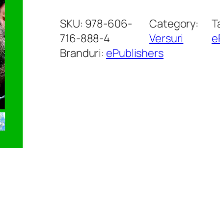
a
n
SKU:
978-606-
Category:
T
t
716-888-4
Versuri
e
i
Branduri:
ePublishers
t
a
t
e
V
i
a
ț
a
2
.