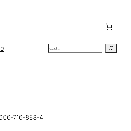
Caută
te
-606-716-888-4