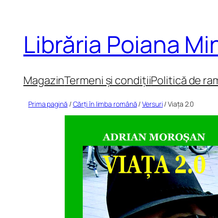
Sari
la
Librăria Poiana M
conținut
Magazin
Termeni și condiții
Politică de ra
Prima pagină
/
Cărți în limba română
/
Versuri
/ Viața 2.0