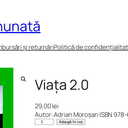
inunată
mbursări și returnări
Politică de confidențialita
Viața 2.0
29,00
lei
Autor: Adrian Moroșan ISBN 978
C
Adaugă în coș