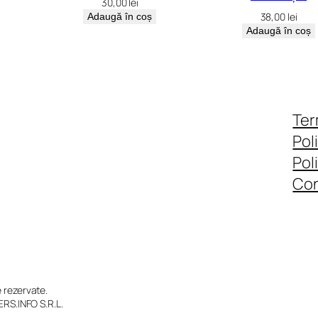
30,00
lei
38,00
lei
Adaugă în coș
Adaugă în coș
Ter
Pol
Pol
Con
rezervate.
RS.INFO S.R.L.