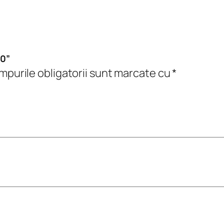
0
.0”
purile obligatorii sunt marcate cu
*