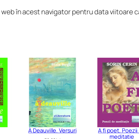
l web în acest navigator pentru data viitoare
À Deauville. Versuri
A fi poet. Poezii
meditație