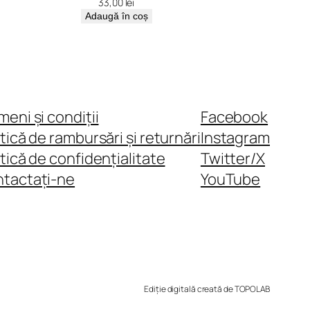
33,00
lei
Adaugă în coș
meni și condiții
Facebook
itică de rambursări și returnări
Instagram
itică de confidențialitate
Twitter/X
tactați-ne
YouTube
Ediție digitală creată de TOPOLAB