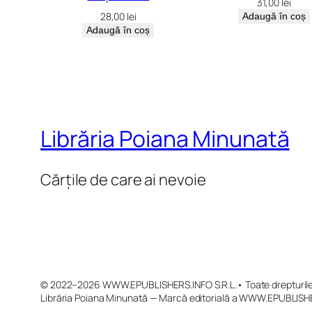
31,00
lei
28,00
lei
Adaugă în coș
Adaugă în coș
Librăria Poiana Minunată
Cărțile de care ai nevoie
© 2022–2026 WWW.EPUBLISHERS.INFO S.R.L.• Toate drepturile 
Librăria Poiana Minunată — Marcă editorială a WWW.EPUBLISHE