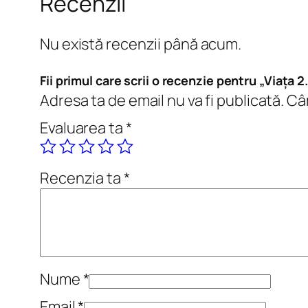
Recenzii
Nu există recenzii până acum.
Fii primul care scrii o recenzie pentru „Viața 2
Adresa ta de email nu va fi publicată.
Câm
Evaluarea ta
*
Recenzia ta
*
Nume
*
Email
*