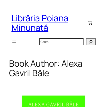
Sari
la
Librăria Poiana
conținut
Minunată
Caută
Book Author:
Alexa
Gavril Bâle