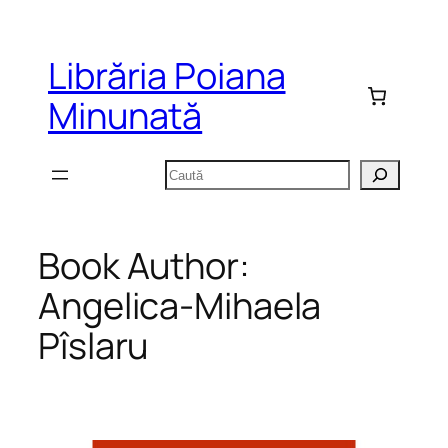
Sari
la
Librăria Poiana
conținut
Minunată
Caută
Book Author:
Angelica-Mihaela
Pîslaru