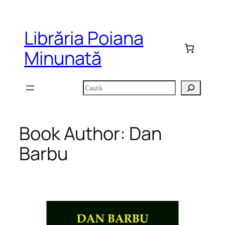
Sari
la
Librăria Poiana
conținut
Minunată
Caută
Book Author:
Dan
Barbu