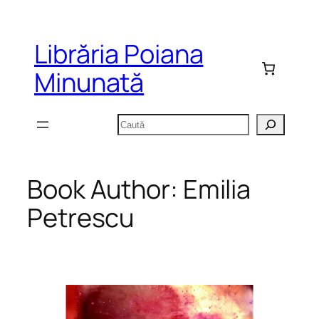
Sari
la
Librăria Poiana
conținut
Minunată
Caută
Book Author:
Emilia
Petrescu