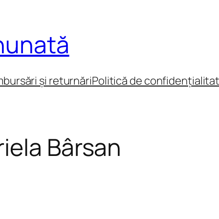
inunată
mbursări și returnări
Politică de confidențialita
iela Bârsan