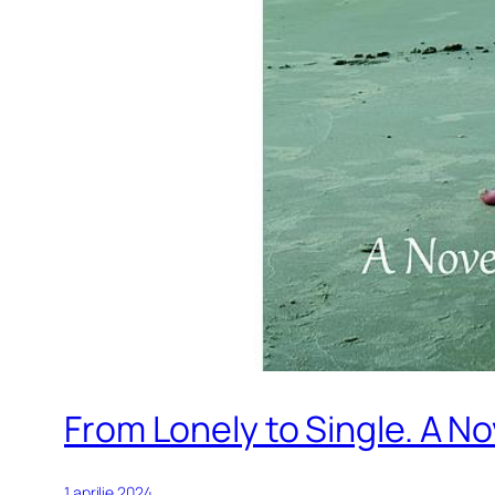
From Lonely to Single. A No
1 aprilie 2024