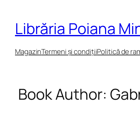
Sari
la
Librăria Poiana M
conținut
Magazin
Termeni și condiții
Politică de ra
Book Author:
Gabr