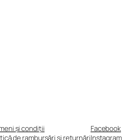
meni și condiții
Facebook
itică de rambursări și returnări
Instagram