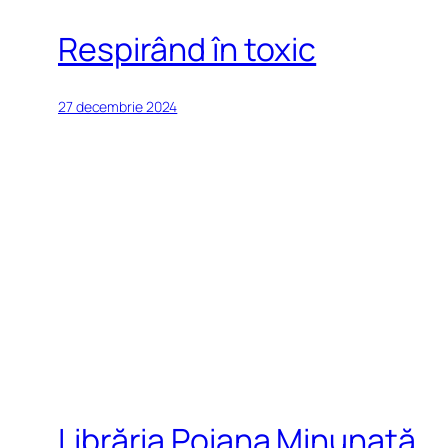
Respirând în toxic
27 decembrie 2024
Librăria Poiana Minunată