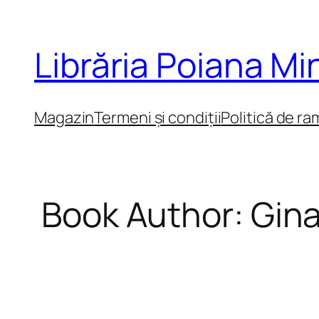
Sari
la
Librăria Poiana M
conținut
Magazin
Termeni și condiții
Politică de ra
Book Author:
Gin