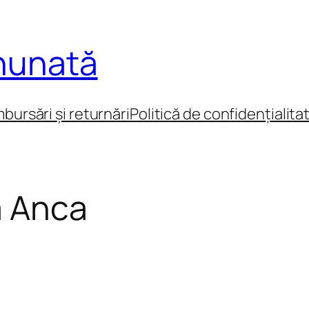
inunată
mbursări și returnări
Politică de confidențialita
a Anca