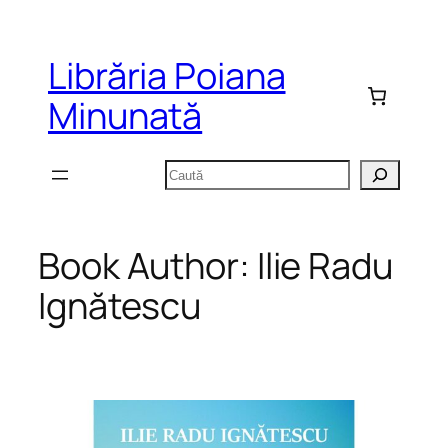
Sari
la
Librăria Poiana
conținut
Minunată
Caută
Book Author:
Ilie Radu
Ignătescu