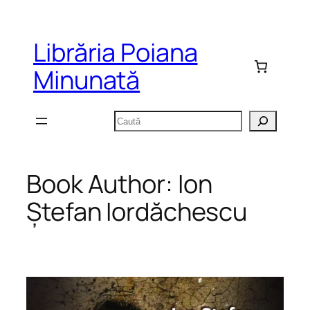
Sari
la
Librăria Poiana
conținut
Minunată
Caută
Book Author:
Ion
Ștefan Iordăchescu