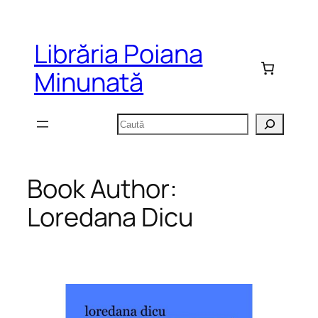
Sari
la
Librăria Poiana
conținut
Minunată
Caută
Book Author:
Loredana Dicu