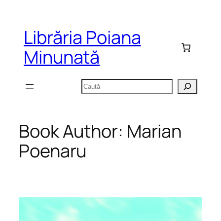
Sari
la
Librăria Poiana
conținut
Minunată
Caută
Book Author:
Marian
Poenaru