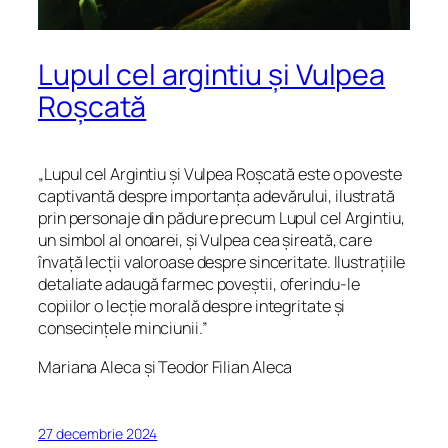
Lupul cel argintiu și Vulpea
Roșcată
„Lupul cel Argintiu și Vulpea Roșcată este o poveste
captivantă despre importanța adevărului, ilustrată
prin personaje din pădure precum Lupul cel Argintiu,
un simbol al onoarei, și Vulpea cea șireată, care
învață lecții valoroase despre sinceritate. Ilustrațiile
detaliate adaugă farmec poveștii, oferindu-le
copiilor o lecție morală despre integritate și
consecințele minciunii.”
Mariana Aleca și Teodor Filian Aleca
27 decembrie 2024