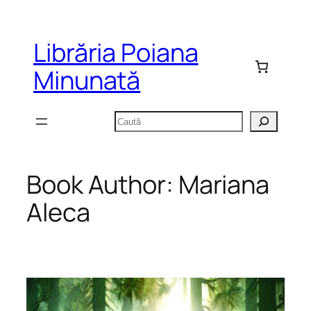
Sari
la
Librăria Poiana
conținut
Minunată
Caută
Book Author:
Mariana
Aleca