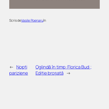
Scris de
Vasile Poenaru
în
←
Nopți
Oglindă în timp: Florica Bud ;
pariziene
Ediție broșată
→