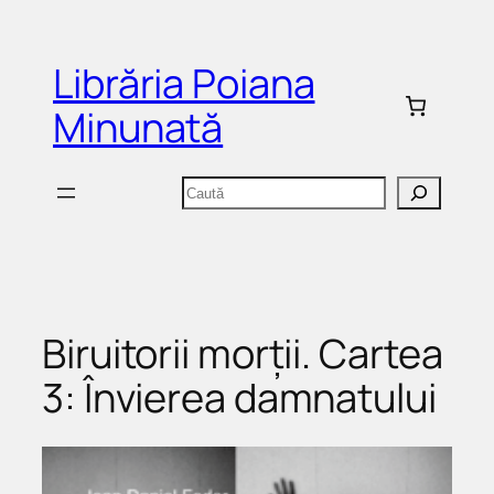
Sari
la
Librăria Poiana
conținut
Minunată
Caută
Biruitorii morții. Cartea
3: Învierea damnatului