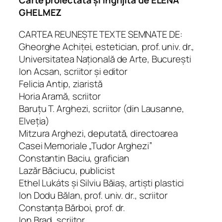
Carte proiectată și îngrijită de ELENA
GHELMEZ
CARTEA REUNEŞTE TEXTE SEMNATE DE:
Gheorghe Achiţei, estetician, prof. univ. dr.,
Universitatea Naţio­na­lă de Arte, Bucu­reşti
Ion Acsan, scriitor şi editor
Felicia Antip, ziaristă
Horia Aramă, scriitor
Baruţu T. Arghezi, scriitor (din Lausanne,
Elveţia)
Mitzura Arghezi, deputată, directoarea
Casei Memoriale „Tudor Arghezi”
Constantin Baciu, grafician
Lazăr Băciucu, publicist
Ethel Lukáts şi Silviu Băiaş, artişti plastici
Ion Dodu Bălan, prof. univ. dr., scriitor
Constanţa Bărboi, prof. dr.
Ion Brad, scriitor