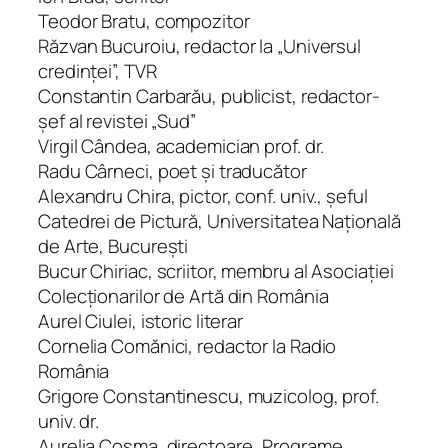
Teodor Bratu, compozitor
Răzvan Bucuroiu, redactor la „Universul
credinţei”, TVR
Constantin Carbarău, publicist, redactor- ⁠
şef al revistei „Sud”
Virgil Cândea, academician prof. dr.
Radu Cârneci, poet şi traducător
Alexandru Chira, pictor, conf. univ., şeful
Catedrei de Pictură, Universitatea Naţională
de Arte, Bucureşti
Bucur Chiriac, scriitor, membru al Asociaţiei
Colecţiona­rilor de Artă din România
Aurel Ciulei, istoric literar
Cornelia Comănici, redactor la Radio
România
Grigore Constantinescu, muzicolog, prof.
univ. dr.
Aurelia Cosma, directoare „Programe