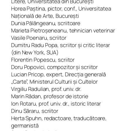
Litere, Universitatea din Bucureşti
Horea Paştina, pictor, conf., Universitatea
Naţională de Arte, Bucureşti
Dunia Pălăngeanu, scriitoare
Marieta Pietroşeneanu, tehnician veterinar
Vasile Poenaru, scriitor
Dumitru Radu Popa, scriitor şi critic literar
(din New York, SUA)
Florentin Popescu, scriitor
Doru Popovici, compozitor şi scriitor
Lucian Pricop, expert, Direcţia generală
„Carte”, Ministerul Culturii şi Cul­te­lor
Virgiliu Radulian, prof. univ. dr.
Marin Rădan, profesor de istorie
Ion Rotaru, prof. univ. dr., istoric literar
Dinu Săraru, scriitor
Herta Spuhn, redactoare, traducătoare,
germanistă