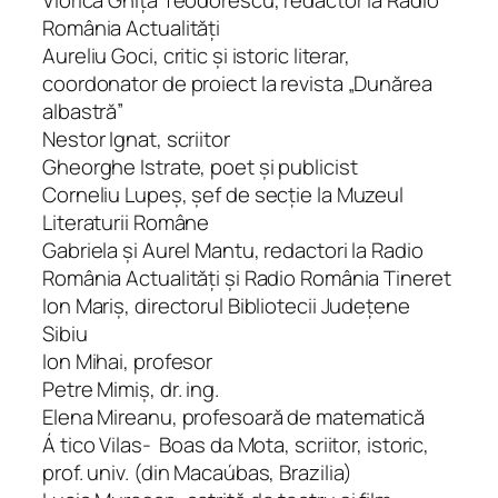
România Actuali­tăţi
Aureliu Goci, critic şi istoric literar,
coordonator de proiect la revista „Du­nărea
albastră”
Nestor Ignat, scriitor
Gheorghe Istrate, poet şi publicist
Corneliu Lupeş, şef de secţie la Muzeul
Literaturii Române
Gabriela şi Aurel Mantu, redactori la Radio
România Actu­alităţi şi Radio România Tineret
Ion Mariş, directorul Bibliotecii Judeţene
Sibiu
Ion Mihai, profesor
Petre Mimiş, dr. ing.
Elena Mireanu, profesoară de matematică
Á tico Vilas- ⁠ Boas da Mota, scriitor, istoric,
prof. univ. (din Macaúbas, Brazilia)