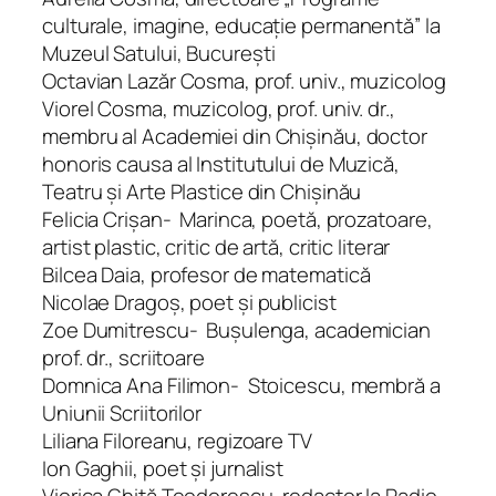
culturale, imagine, edu­ca­ţie per­manentă” la
Muzeul Satului, Bucureşti
Octavian Lazăr Cosma, prof. univ., muzicolog
Viorel Cosma, muzicolog, prof. univ. dr.,
membru al Academiei din Chişinău, doctor
honoris causa al Institutului de Muzică,
Teatru şi Arte Plastice din Chişinău
Felicia Crişan- ⁠ Marinca, poetă, prozatoare,
artist plastic, critic de artă, critic literar
Bilcea Daia, profesor de matematică
Nicolae Dragoş, poet şi publicist
Zoe Dumitrescu- ⁠ Buşulenga, academician
prof. dr., scriitoare
Domnica Ana Filimon- ⁠ Stoicescu, membră a
Uniunii Scrii­to­rilor
Liliana Filoreanu, regizoare TV
Ion Gaghii, poet şi jurnalist
Viorica Ghiţă Teodorescu, redactor la Radio