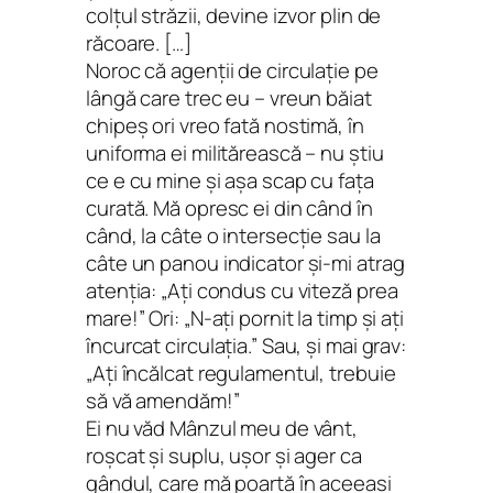
colţul străzii, devine izvor plin de
răcoare. […]
Noroc că agenţii de circulaţie pe
lângă care trec eu – vreun băiat
chipeş ori vreo fată nostimă, în
uniforma ei militărească – nu ştiu
ce e cu mine şi aşa scap cu faţa
curată. Mă opresc ei din când în
când, la câte o intersecţie sau la
câte un panou indicator şi-mi atrag
atenţia: „Aţi condus cu viteză prea
mare!” Ori: „N-aţi pornit la timp şi aţi
încurcat circulaţia.” Sau, şi mai grav:
„Aţi încălcat regulamentul, trebuie
să vă amendăm!”
Ei nu văd Mânzul meu de vânt,
roşcat şi suplu, uşor şi ager ca
gândul, care mă poartă în aceeaşi