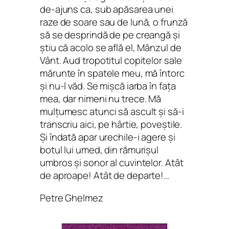
de-ajuns ca, sub apăsarea unei
raze de soare sau de lună, o frunză
să se desprindă de pe creangă şi
ştiu că acolo se află el, Mânzul de
Vânt. Aud tropotitul copitelor sale
mărunte în spatele meu, mă întorc
şi nu-l văd. Se mişcă iarba în faţa
mea, dar nimeni nu trece. Mă
mulţumesc atunci să ascult şi să-i
transcriu aici, pe hârtie, poveştile.
Şi îndată apar urechile-i agere şi
botul lui umed, din rămurişul
umbros şi sonor al cuvintelor. Atât
de aproape! Atât de departe!…
Petre Ghelmez