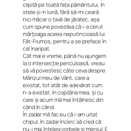
clipită pe toată faţa pământului, în
stele şi-n lună, fără să-mi ceară
nici măcar o tavă de jăratec, aşa
cum spune povestea că i-a cerut
mârţoaga aceea neputincioasă lui
Făt-Frumos, pentru a se preface în
cal înaripat.
Cât mai e vreme, până nu ajungem
la o intersecţie periculoasă, vreau
să vă povestesc câte ceva despre
Mânzul meu de Vânt, care a
existat, tot atât de adevărat cum
n-a existat, în copilăria mea, şi cu
care şi acum mă mai întâlnesc din
când în când.
În zadar mă fac eu că i-am uitat
chipul, în zadar încerc să cred că
nu-i mai înţeleg vorbele şi mersul. E