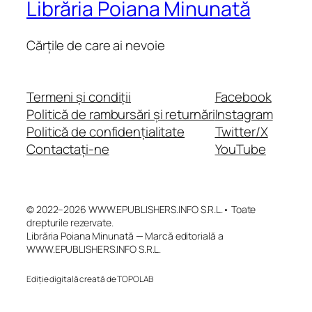
Librăria Poiana Minunată
Cărțile de care ai nevoie
Termeni și condiții
Facebook
Politică de rambursări și returnări
Instagram
Politică de confidențialitate
Twitter/X
Contactați-ne
YouTube
© 2022–2026 WWW.EPUBLISHERS.INFO S.R.L.• Toate
drepturile rezervate.
Librăria Poiana Minunată — Marcă editorială a
WWW.EPUBLISHERS.INFO S.R.L.
Ediție digitală creată de TOPOLAB