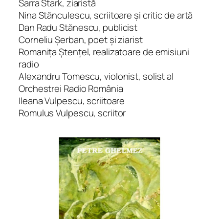
Sarra Stark, ziaristă
Nina Stănculescu, scriitoare şi critic de artă
Dan Radu Stănescu, publicist
Corneliu Şerban, poet şi ziarist
Romaniţa Ştenţel, realizatoare de emisiuni
radio
Alexandru Tomescu, violonist, solist al
Orchestrei Radio Ro­mâ­nia
Ileana Vulpescu, scriitoare
Romulus Vulpescu, scriitor