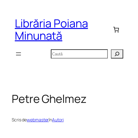
Sari
la
Librăria Poiana
conținut
Minunată
Caută
Petre Ghelmez
Scris de
webmaster
în
Autori