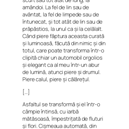
scurt sau tot atât de lung, la
amândoi. La fel de lin sau de
avântat, la fel de limpede sau de
întunecat, şi tot atât de lin sau de
prăpăstios, la unul ca şi la celălalt.
Când piere făptura aceasta curată
şi luminoasă, făcută din nimic şi din
totul, care poate transforma într-o
clipită chiar un automobil orgolios
şi elegant ca al meu într-un abur
de lumină, atunci piere şi drumul.
Piere calul, piere şi călăreţul.
[…]
Asfaltul se transformă şi el într-o
câmpie întinsă, cu iarbă
mătăsoasă, împestriţată de fluturi
şi flori. Cişmeaua automată, din