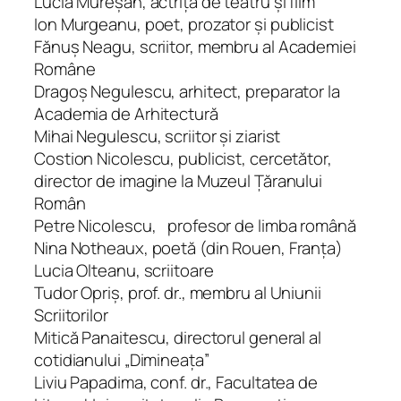
Lucia Mureşan, actriţă de teatru şi film
Ion Murgeanu, poet, prozator şi publicist
Fănuş Neagu, scriitor, membru al Academiei
Române
Dragoş Negulescu, arhitect, preparator la
Academia de Arhi­tectu­ră
Mihai Negulescu, scriitor şi ziarist
Costion Nicolescu, publicist, cercetător,
director de imagi­ne la Muzeul Ţăra­nului
Român
Petre Nicolescu, profesor de limba română
Nina Notheaux, poetă (din Rouen, Franţa)
Lucia Olteanu, scriitoare
Tudor Opriş, prof. dr., membru al Uniunii
Scriitorilor
Mitică Panaitescu, directorul general al
cotidianului „Dimi­neaţa”
Liviu Papadima, conf. dr., Facultatea de