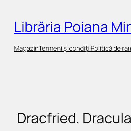
Sari
la
Librăria Poiana M
conținut
Magazin
Termeni și condiții
Politică de ra
Dracfried. Dracula