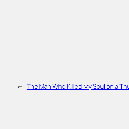
←
The Man Who Killed My Soul on a Th