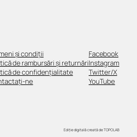
meni și condiții
Facebook
itică de rambursări și returnări
Instagram
itică de confidențialitate
Twitter/X
tactați-ne
YouTube
Ediție digitală creată de TOPOLAB