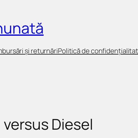
inunată
mbursări și returnări
Politică de confidențialita
 versus Diesel