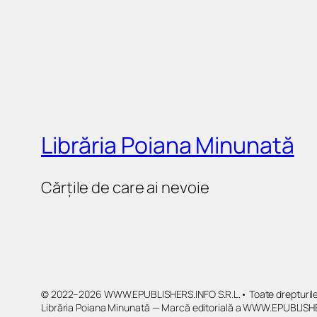
Librăria Poiana Minunată
Cărțile de care ai nevoie
© 2022–2026 WWW.EPUBLISHERS.INFO S.R.L.• Toate drepturile 
Librăria Poiana Minunată — Marcă editorială a WWW.EPUBLISHE