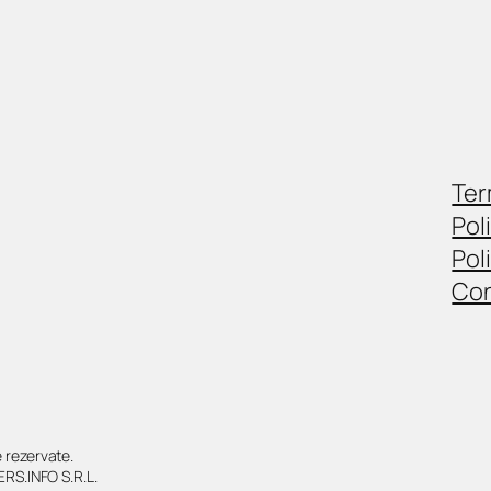
Ter
Pol
Pol
Con
rezervate.
RS.INFO S.R.L.