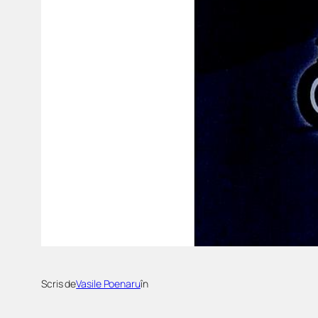
Scris de
Vasile Poenaru
în