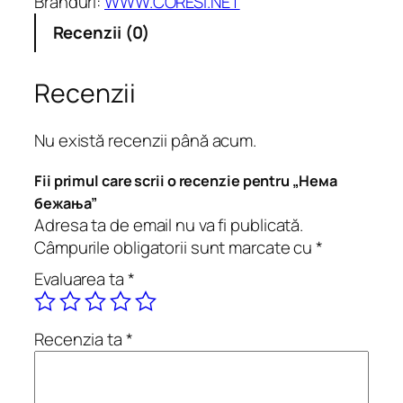
Branduri:
WWW.CORESI.NET
e
Recenzii (0)
Н
е
м
Recenzii
а
б
Nu există recenzii până acum.
е
ж
Fii primul care scrii o recenzie pentru „Нема
а
бежања”
њ
Adresa ta de email nu va fi publicată.
а
Câmpurile obligatorii sunt marcate cu
*
Evaluarea ta
*
Recenzia ta
*