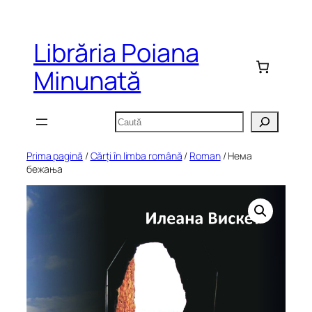
Sari
la
Librăria Poiana
conținut
Minunată
Caută
Prima pagină
/
Cărți în limba română
/
Roman
/ Нема
бежања