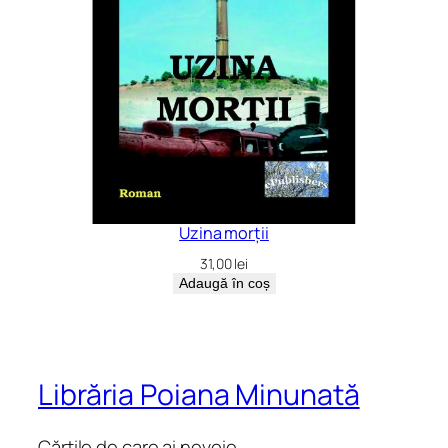
Uzina morții
31,00
lei
Adaugă în coș
Librăria Poiana Minunată
Cărțile de care ai nevoie