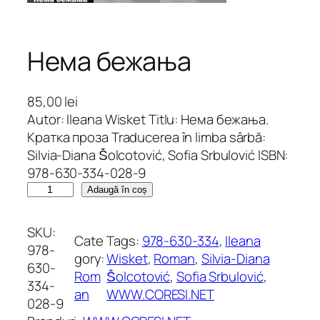
Нема бежања
85,00
lei
Autor: Ileana Wisket Titlu: Нема бежања.
Кратка проза Traducerea în limba sârbă:
Silvia-Diana Ṧolcotović, Sofia Srbulović ISBN:
978-630-334-028-9
C
Adaugă în coș
a
n
SKU:
Cate
Tags:
978-630-334
, 
Ileana
t
978-
gory:
Wisket
, 
Roman
, 
Silvia-Diana
i
630-
Rom
Ṧolcotović
, 
Sofia Srbulović
, 
t
334-
an
WWW.CORESI.NET
a
028-9
t