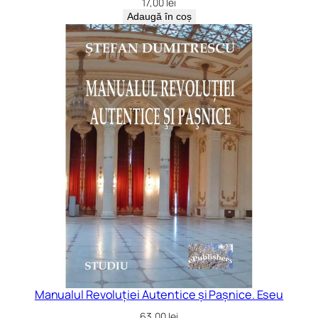
17,00
lei
Adaugă în coș
Manualul Revoluției Autentice și Pașnice. Eseu
63,00
lei