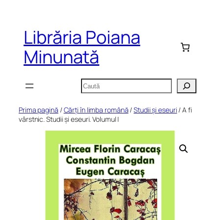
Sari
la
Librăria Poiana
conținut
Minunată
Caută
Prima pagină
/
Cărți în limba română
/
Studii și eseuri
/ A fi
vârstnic. Studii și eseuri. Volumul I