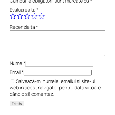
Câmpurile obligatorii sunt marcate cu
*
c
Evaluarea ta
*
.
S
t
Recenzia ta
*
u
d
i
i
ș
i
Nume
*
e
Email
*
s
Salvează-mi numele, emailul și site-ul
e
web în acest navigator pentru data viitoare
u
când o să comentez.
r
i
.
V