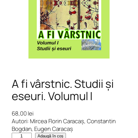
A fi vârstnic. Studii și
eseuri. Volumul I
68,00
lei
Autori: Mircea Florin Caracaş, Constantin
Bogdan, Eugen Caracaș
C
Adaugă în coș