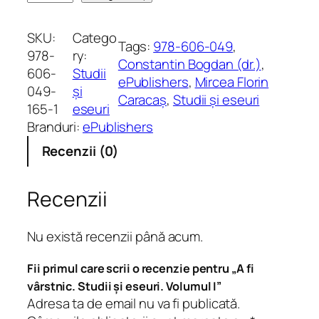
a
n
SKU:
Catego
Tags:
978-606-049
, 
t
978-
ry:
Constantin Bogdan (dr.)
, 
i
606-
Studii
ePublishers
, 
Mircea Florin
t
049-
și
Caracaș
, 
Studii și eseuri
a
165-1
eseuri
t
Branduri:
ePublishers
e
Recenzii (0)
A
f
i
Recenzii
v
â
Nu există recenzii până acum.
r
s
Fii primul care scrii o recenzie pentru „A fi
t
vârstnic. Studii și eseuri. Volumul I”
n
Adresa ta de email nu va fi publicată.
i