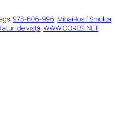
ags:
978-606-996
, 
Mihai-Iosif Smolca
, 
faturi de visță
, 
WWW.CORESI.NET