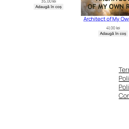
35,00
lei
Adaugă în coș
Architect of My Ow
41,00
lei
Adaugă în coș
Ter
Pol
Pol
Con