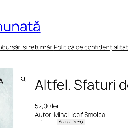
inunată
mbursări și returnări
Politică de confidențialita
Altfel. Sfaturi 
52,00
lei
Autor: Mihai-Iosif Smolca
C
Adaugă în coș