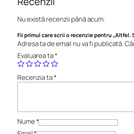
Recenzii
Nu există recenzii până acum.
Fii primul care scrii o recenzie pentru „Altfel. 
Adresa ta de email nu va fi publicată.
Câm
Evaluarea ta
*
Recenzia ta
*
Nume
*
Email
*