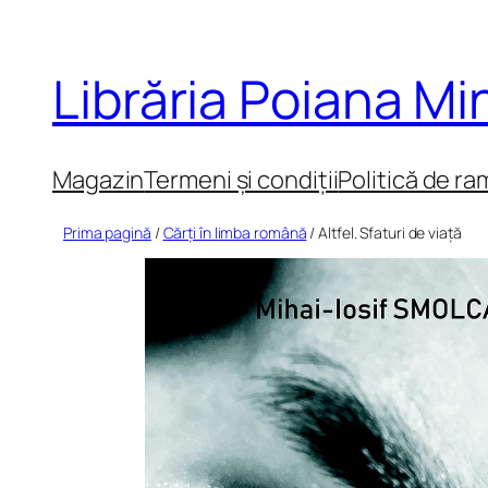
Sari
la
Librăria Poiana M
conținut
Magazin
Termeni și condiții
Politică de ra
Prima pagină
/
Cărți în limba română
/ Altfel. Sfaturi de viață