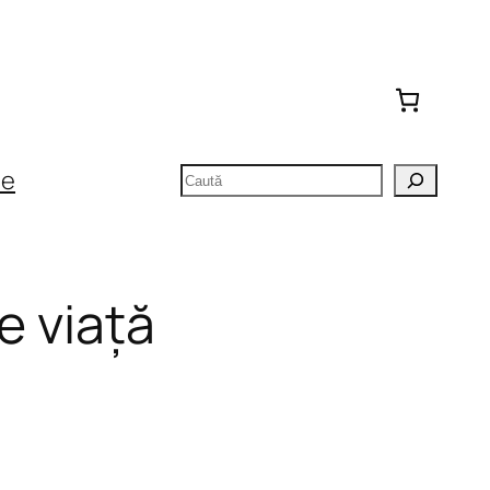
Caută
te
de viață