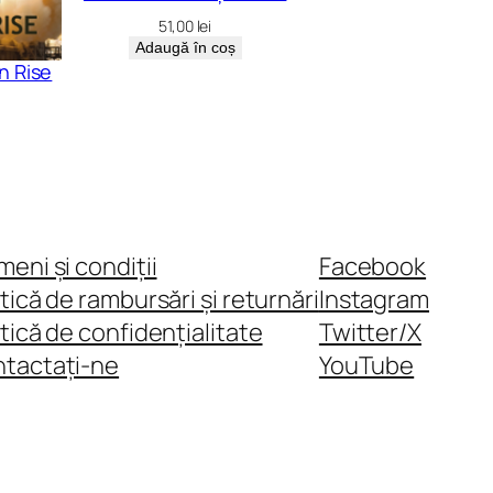
51,00
lei
Adaugă în coș
n Rise
meni și condiții
Facebook
itică de rambursări și returnări
Instagram
itică de confidențialitate
Twitter/X
tactați-ne
YouTube