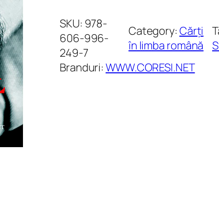
a
n
SKU:
978-
Category:
Cărți
T
t
606-996-
în limba română
S
i
249-7
t
Branduri:
WWW.CORESI.NET
a
t
e
A
l
t
f
e
l
.