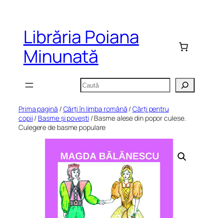
Sari
la
Librăria Poiana
conținut
Minunată
Caută
Prima pagină
/
Cărți în limba română
/
Cărți pentru
copii
/
Basme și povești
/ Basme alese din popor culese.
Culegere de basme populare