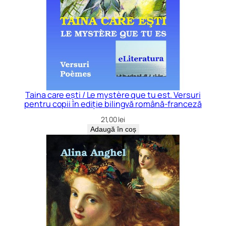
Taina care ești / Le mystère que tu est. Versuri
pentru copii în ediție bilingvă română-franceză
21,00
lei
Adaugă în coș