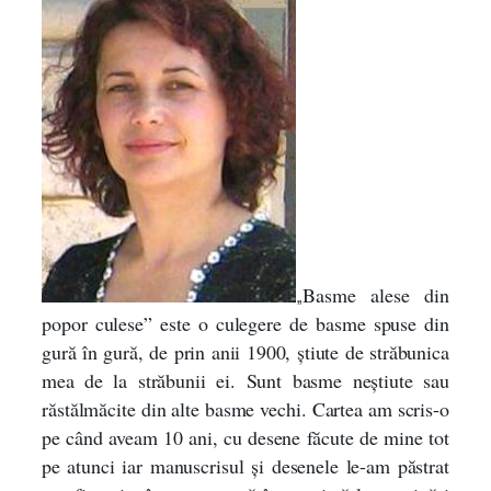
e
s
e
d
i
n
p
o
p
o
r
„
Basme alese din
c
popor culese” este o culegere de basme spuse din
u
gură în gură, de prin anii 1900, știute de străbunica
l
mea de la străbunii ei. Sunt basme neștiute sau
e
răstălmăcite din alte basme vechi. Cartea am scris-o
s
pe când aveam 10 ani, cu desene făcute de mine tot
e
pe atunci iar manuscrisul și desenele le-am păstrat
.