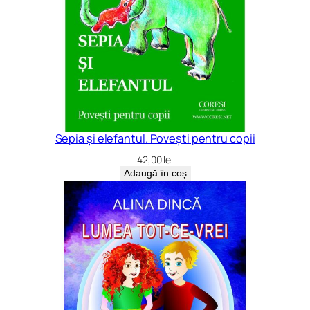
u
l
a
r
e
Sepia și elefantul. Povești pentru copii
42,00
lei
Adaugă în coș