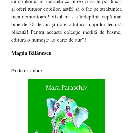
cu sfințenie, în speranța că într-o zi să le pot tipări
C
și oferi tuturor copiilor, astfel să o fac pe străbunica
u
mea nemuritoare! Visul mi s-a îndeplinit după mai
l
e
bine de 30 de ani și doresc tuturor copiilor lectură
g
plăcută! Pentru această colecție inedită de basme,
e
editura o numește „o carte de aur”!
r
Magda Bălănescu
e
d
e
Produse similare
b
a
s
m
e
p
o
p