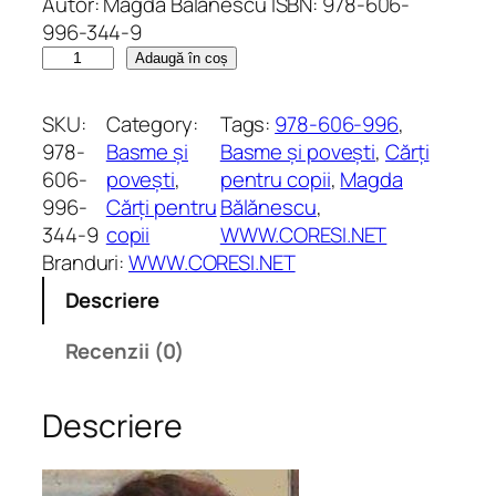
Autor: Magda Bălănescu ISBN: 978-606-
996-344-9
C
Adaugă în coș
a
n
SKU:
Category:
Tags:
978-606-996
, 
t
978-
Basme și
Basme și povești
, 
Cărți
i
606-
povești
, 
pentru copii
, 
Magda
t
996-
Cărți pentru
Bălănescu
, 
a
344-9
copii
WWW.CORESI.NET
t
Branduri:
WWW.CORESI.NET
e
Descriere
B
a
Recenzii (0)
s
m
Descriere
e
a
l