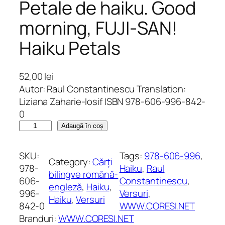
Petale de haiku. Good
morning, FUJI-SAN!
Haiku Petals
52,00
lei
Autor: Raul Constantinescu Translation:
Liziana Zaharie-Iosif ISBN 978-606-996-842-
0
C
Adaugă în coș
a
n
SKU:
Tags:
978-606-996
, 
Category:
Cărți
t
978-
Haiku
, 
Raul
bilingve română-
i
606-
Constantinescu
, 
engleză
, 
Haiku
, 
t
996-
Versuri
, 
Haiku
, 
Versuri
a
842-0
WWW.CORESI.NET
t
Branduri:
WWW.CORESI.NET