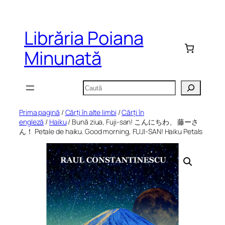
Sari
la
Librăria Poiana
conținut
Minunată
Caută
Prima pagină
/
Cărți în alte limbi
/
Cărți în
engleză
/
Haiku
/ Bună ziua, Fuji-san! こんにちわ、 藤ーさ
ん！ Petale de haiku. Good morning, FUJI-SAN! Haiku Petals