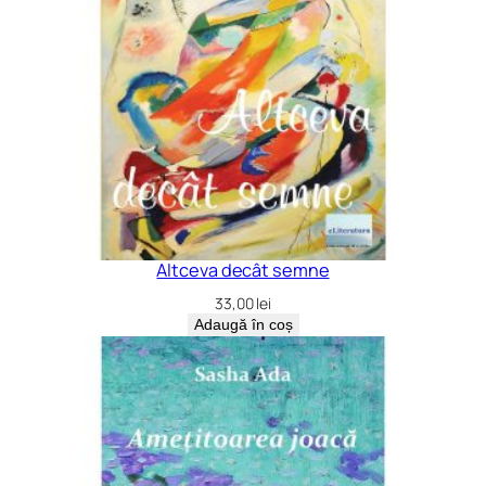
Altceva decât semne
33,00
lei
Adaugă în coș