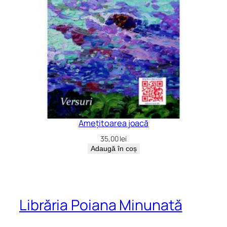
Amețitoarea joacă
35,00
lei
Adaugă în coș
Librăria Poiana Minunată