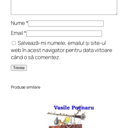
!
こ
ん
に
Nume
*
ち
Email
*
わ
Salvează-mi numele, emailul și site-ul
、
web în acest navigator pentru data viitoare
藤
când o să comentez.
ー
さ
ん
！
P
Produse similare
e
t
a
l
e