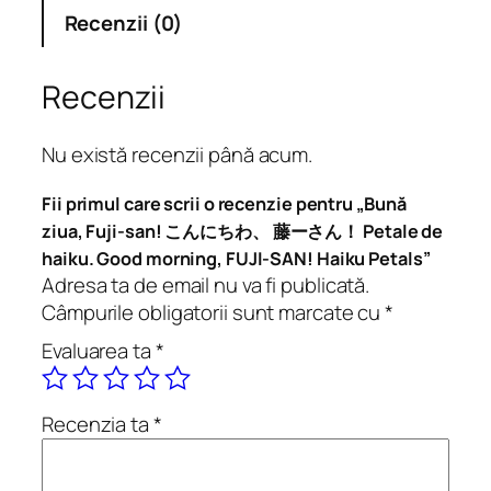
e
Recenzii (0)
B
u
n
Recenzii
ă
z
Nu există recenzii până acum.
i
u
Fii primul care scrii o recenzie pentru „Bună
a
ziua, Fuji-san! こんにちわ、 藤ーさん！ Petale de
,
haiku. Good morning, FUJI-SAN! Haiku Petals”
F
Adresa ta de email nu va fi publicată.
u
Câmpurile obligatorii sunt marcate cu
*
j
Evaluarea ta
*
i
-
s
Recenzia ta
*
a
n