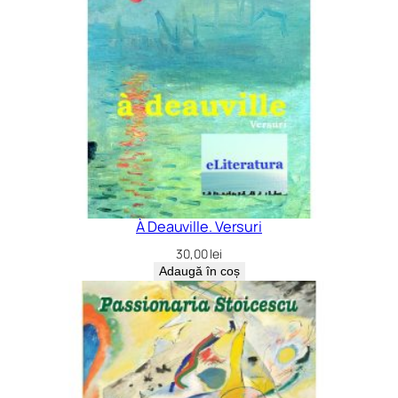
t
a
l
s
À Deauville. Versuri
30,00
lei
Adaugă în coș