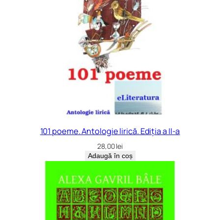
d
e
h
a
i
k
u
.
G
o
o
101 poeme. Antologie lirică. Ediția a II-a
d
28,00
lei
m
Adaugă în coș
o
r
n
i
n