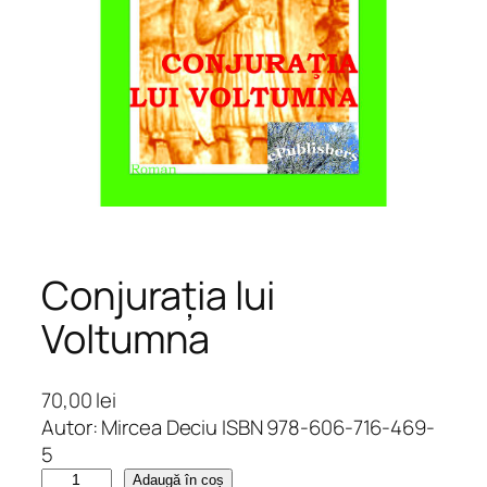
Conjurația lui
Voltumna
70,00
lei
Autor: Mircea Deciu ISBN 978-606-716-469-
5
C
Adaugă în coș