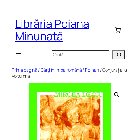
Sari
la
Librăria Poiana
conținut
Minunată
Caută
Prima pagină
/
Cărți în limba română
/
Roman
/ Conjurația lui
Voltumna