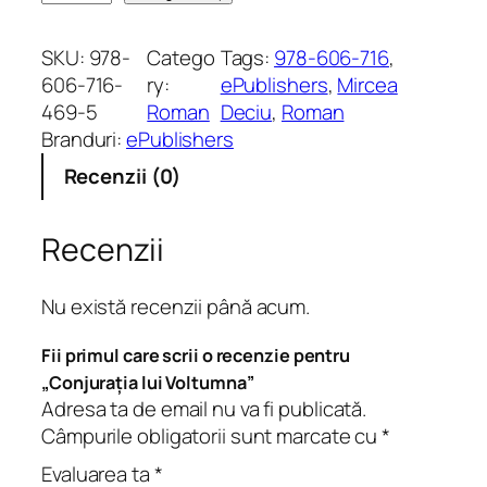
a
n
SKU:
978-
Catego
Tags:
978-606-716
, 
t
606-716-
ry:
ePublishers
, 
Mircea
i
469-5
Roman
Deciu
, 
Roman
t
Branduri:
ePublishers
a
Recenzii (0)
t
e
C
Recenzii
o
n
Nu există recenzii până acum.
j
u
Fii primul care scrii o recenzie pentru
r
„Conjurația lui Voltumna”
a
Adresa ta de email nu va fi publicată.
ț
Câmpurile obligatorii sunt marcate cu
*
i
Evaluarea ta
*
a