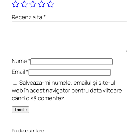
l
u
Recenzia ta
*
i
V
o
l
t
u
Nume
*
m
Email
*
n
Salvează-mi numele, emailul și site-ul
a
web în acest navigator pentru data viitoare
când o să comentez.
Produse similare