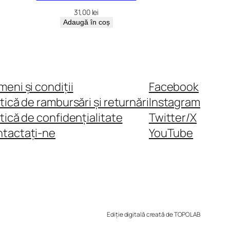
31,00
lei
Adaugă în coș
meni și condiții
Facebook
itică de rambursări și returnări
Instagram
itică de confidențialitate
Twitter/X
tactați-ne
YouTube
Ediție digitală creată de TOPOLAB