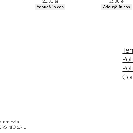
28,00
lei
33,00
lei
Adaugă în coș
Adaugă în coș
Ter
Pol
Pol
Con
rezervate.
RS.INFO S.R.L.