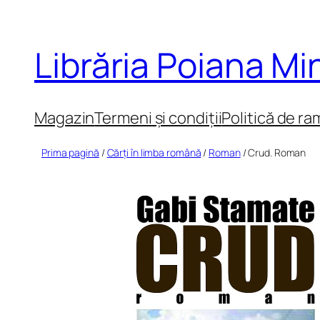
Sari
la
Librăria Poiana M
conținut
Magazin
Termeni și condiții
Politică de ra
Prima pagină
/
Cărți în limba română
/
Roman
/ Crud. Roman