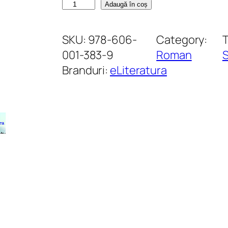
C
Adaugă în coș
a
n
SKU:
978-606-
Category:
t
001-383-9
Roman
S
i
Branduri:
eLiteratura
t
a
t
e
C
r
u
d
.
R