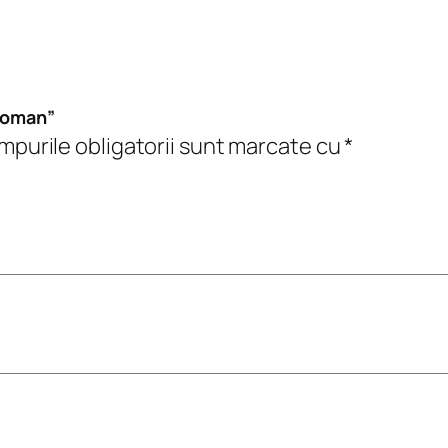
o
m
a
n
 Roman”
purile obligatorii sunt marcate cu
*