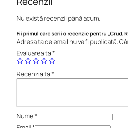
Recenzii
Nu există recenzii până acum.
Fii primul care scrii o recenzie pentru „Crud.
Adresa ta de email nu va fi publicată.
Câm
Evaluarea ta
*
Recenzia ta
*
Nume
*
Email
*