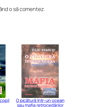
 când o să comentez.
copil
O picătură într-un ocean
sau mafia retrocedărilor