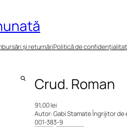
inunată
mbursări și returnări
Politică de confidențialita
Crud. Roman
91,00
lei
Autor: Gabi Stamate Îngrijitor de
001-383-9