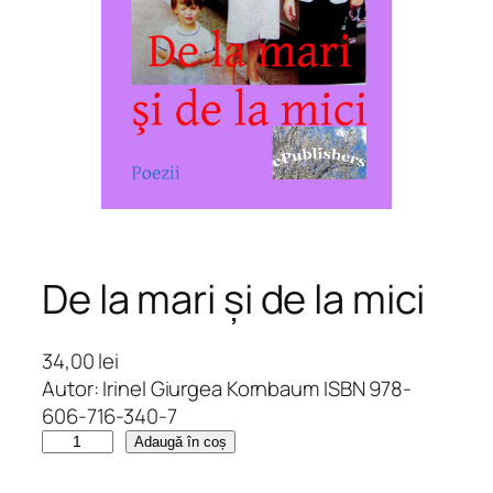
De la mari și de la mici
34,00
lei
Autor: Irinel Giurgea Kornbaum ISBN 978-
606-716-340-7
C
Adaugă în coș
a