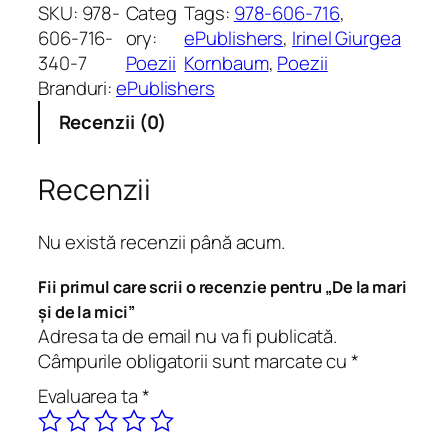
n
SKU:
978-
Categ
Tags:
978-606-716
, 
t
606-716-
ory:
ePublishers
, 
Irinel Giurgea
i
340-7
Poezii
Kornbaum
, 
Poezii
t
Branduri:
ePublishers
a
Recenzii (0)
t
e
D
Recenzii
e
l
Nu există recenzii până acum.
a
m
Fii primul care scrii o recenzie pentru „De la mari
a
și de la mici”
r
Adresa ta de email nu va fi publicată.
i
Câmpurile obligatorii sunt marcate cu
*
ș
Evaluarea ta
*
i
d