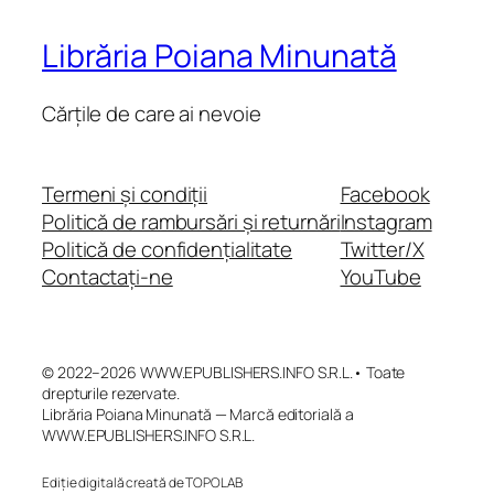
Librăria Poiana Minunată
Cărțile de care ai nevoie
Termeni și condiții
Facebook
Politică de rambursări și returnări
Instagram
Politică de confidențialitate
Twitter/X
Contactați-ne
YouTube
© 2022–2026 WWW.EPUBLISHERS.INFO S.R.L.• Toate
drepturile rezervate.
Librăria Poiana Minunată — Marcă editorială a
WWW.EPUBLISHERS.INFO S.R.L.
Ediție digitală creată de TOPOLAB