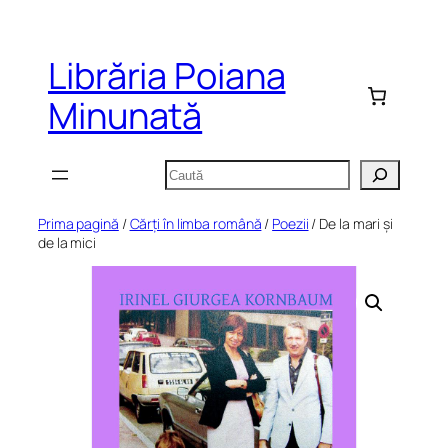
Sari
la
Librăria Poiana
conținut
Minunată
Caută
Prima pagină
/
Cărți în limba română
/
Poezii
/ De la mari și
de la mici