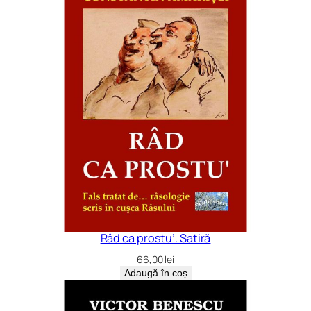
Râd ca prostu’. Satiră
66,00
lei
Adaugă în coș