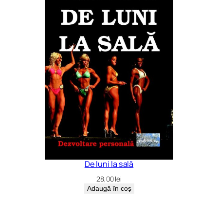
De luni la sală
28,00
lei
Adaugă în coș