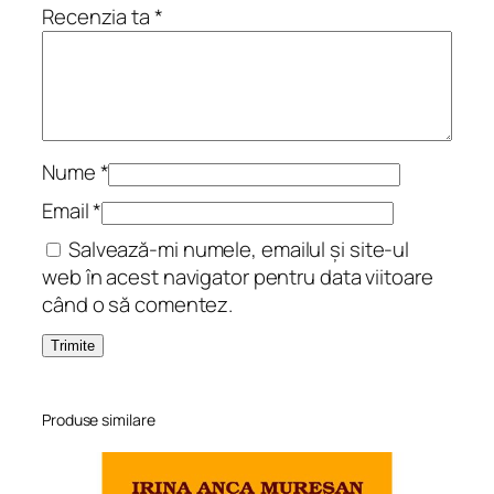
e
Recenzia ta
*
l
a
m
i
c
i
Nume
*
Email
*
Salvează-mi numele, emailul și site-ul
web în acest navigator pentru data viitoare
când o să comentez.
Produse similare