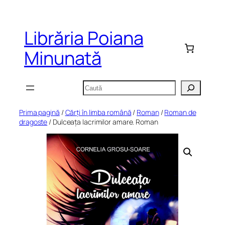
Sari
la
Librăria Poiana
conținut
Minunată
Caută
Prima pagină
/
Cărți în limba română
/
Roman
/
Roman de
dragoste
/ Dulceața lacrimilor amare. Roman