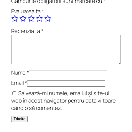
Câmpurile obligatorii sunt marcate cu
*
c
Evaluarea ta
*
r
i
m
Recenzia ta
*
i
l
o
r
a
m
Nume
*
a
Email
*
r
Salvează-mi numele, emailul și site-ul
e
web în acest navigator pentru data viitoare
.
când o să comentez.
R
o
m
a