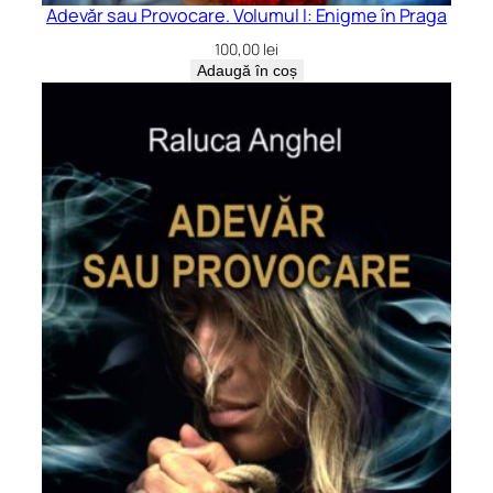
Adevăr sau Provocare. Volumul I: Enigme în Praga
100,00
lei
Adaugă în coș