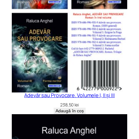
Adevăr sau Provocare. Volumele I, II și III
238,50
lei
Adaugă în coș