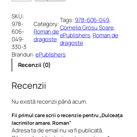
a
n
SKU:
Tags:
978-606-049
, 
t
978-
Category:
Cornelia Grosu Soare
, 
i
606-
Roman de
ePublishers
, 
Roman de
t
049-
dragoste
dragoste
a
330-3
t
Branduri:
ePublishers
e
Recenzii (0)
D
u
l
Recenzii
c
e
Nu există recenzii până acum.
a
ț
Fii primul care scrii o recenzie pentru „Dulceața
a
lacrimilor amare. Roman”
l
Adresa ta de email nu va fi publicată.
a