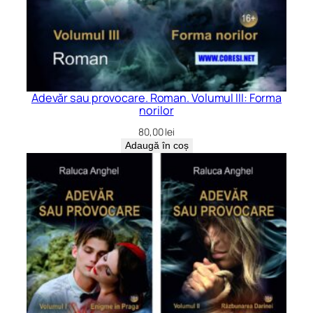
Adevăr sau provocare. Roman. Volumul III: Forma
norilor
80,00
lei
Adaugă în coș