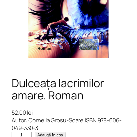
Dulceața lacrimilor
amare. Roman
52,00
lei
Autor: Cornelia Grosu-Soare ISBN 978-606-
049-330-3
C
Adaugă în coș