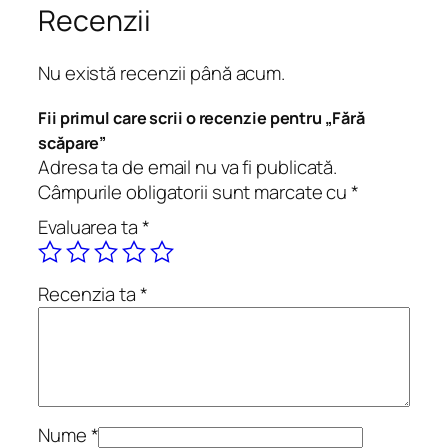
ă
Recenzii
r
ă
Nu există recenzii până acum.
s
c
Fii primul care scrii o recenzie pentru „Fără
ă
scăpare”
p
Adresa ta de email nu va fi publicată.
a
Câmpurile obligatorii sunt marcate cu
*
r
Evaluarea ta
*
e
Recenzia ta
*
Nume
*