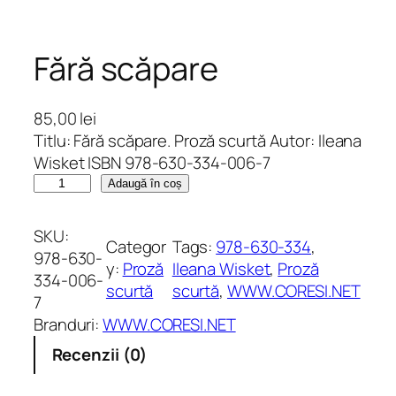
Fără scăpare
85,00
lei
Titlu: Fără scăpare. Proză scurtă Autor: Ileana
Wisket ISBN 978-630-334-006-7
C
Adaugă în coș
a
n
SKU:
Categor
Tags:
978-630-334
, 
t
978-630-
y:
Proză
Ileana Wisket
, 
Proză
i
334-006-
scurtă
scurtă
, 
WWW.CORESI.NET
t
7
a
Branduri:
WWW.CORESI.NET
t
Recenzii (0)
e
F