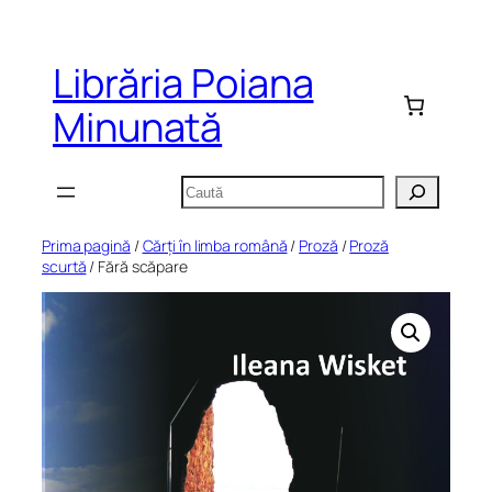
Sari
la
Librăria Poiana
conținut
Minunată
Caută
Prima pagină
/
Cărți în limba română
/
Proză
/
Proză
scurtă
/ Fără scăpare