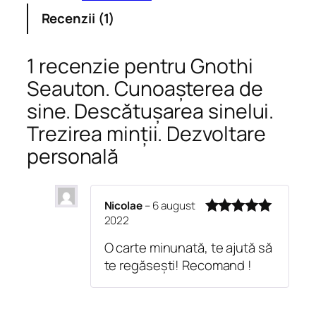
e
Recenzii (1)
G
n
o
1 recenzie pentru
Gnothi
t
Seauton. Cunoașterea de
h
sine. Descătușarea sinelui.
i
S
Trezirea minții. Dezvoltare
e
personală
a
u
t
Nicolae
–
6 august
o
2022
Evaluat la
5
n
din 5
O carte minunată, te ajută să
.
te regăsești! Recomand !
C
u
n