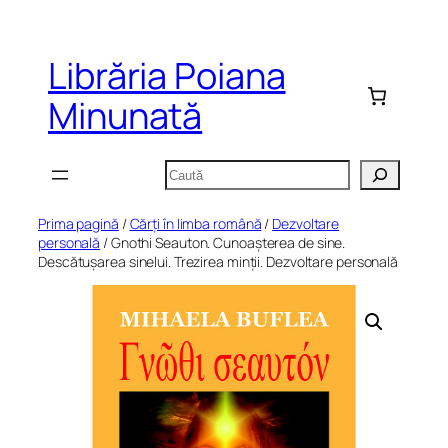
Sari
la
Librăria Poiana
conținut
Minunată
Caută
Prima pagină
/
Cărți în limba română
/
Dezvoltare
personală
/ Gnothi Seauton. Cunoașterea de sine.
Descătușarea sinelui. Trezirea minții. Dezvoltare personală