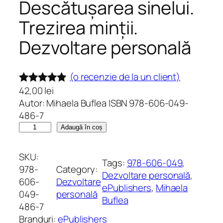
Descătușarea sinelui.
Trezirea minții.
Dezvoltare personală
(o recenzie de la un client)
42,00
lei
Evaluat la
Autor: Mihaela Buflea ISBN 978-606-049-
5.00
din 5
486-7
pe baza
C
Adaugă în coș
unei
a
singure
n
SKU:
Tags:
978-606-049
, 
evaluări
t
978-
Category:
Dezvoltare personală
, 
i
606-
Dezvoltare
ePublishers
, 
Mihaela
t
049-
personală
Buflea
a
486-7
t
Branduri:
ePublishers