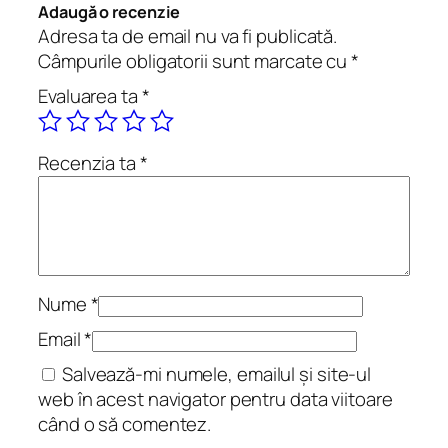
o
Adaugă o recenzie
a
Adresa ta de email nu va fi publicată.
ș
Câmpurile obligatorii sunt marcate cu
*
t
Evaluarea ta
*
e
r
e
Recenzia ta
*
a
d
e
s
i
Nume
*
n
e
Email
*
.
Salvează-mi numele, emailul și site-ul
D
web în acest navigator pentru data viitoare
e
când o să comentez.
s