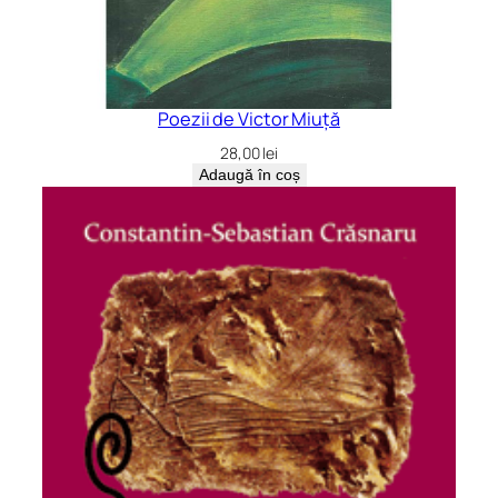
Poezii de Victor Miuță
28,00
lei
Adaugă în coș