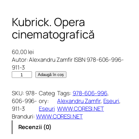
Kubrick. Opera
cinematografică
60,00
lei
Autor: Alexandru Zamfir ISBN 978-606-996-
911-3
C
Adaugă în coș
a
n
SKU:
978-
Categ
Tags:
978-606-996
, 
t
606-996-
ory:
Alexandru Zamfir
, 
Eseuri
, 
i
911-3
Eseuri
WWW.CORESI.NET
t
Branduri:
WWW.CORESI.NET
a
Recenzii (0)
t
e