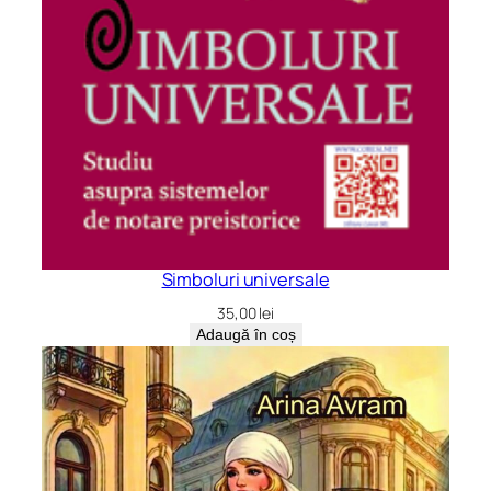
Simboluri universale
35,00
lei
Adaugă în coș