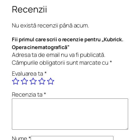
K
Recenzii
u
b
Nu există recenzii până acum.
r
i
Fii primul care scrii o recenzie pentru „Kubrick.
c
Opera cinematografică”
k
Adresa ta de email nu va fi publicată.
.
Câmpurile obligatorii sunt marcate cu
*
O
Evaluarea ta
*
p
e
r
Recenzia ta
*
a
c
i
n
e
m
Nume
*