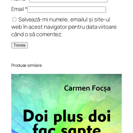
a
Email
*
t
Salvează-mi numele, emailul și site-ul
o
web în acest navigator pentru data viitoare
g
când o să comentez.
r
a
f
i
c
Produse similare
ă