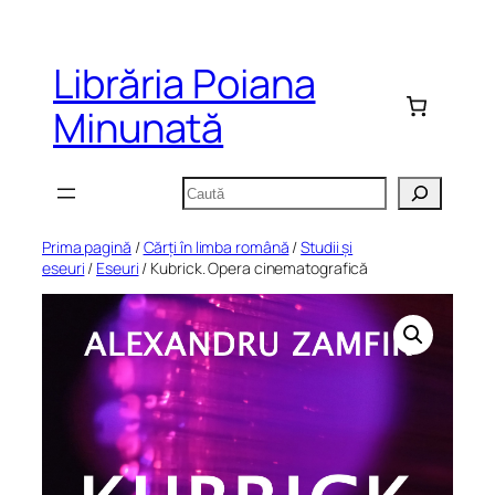
Sari
la
Librăria Poiana
conținut
Minunată
Caută
Prima pagină
/
Cărți în limba română
/
Studii și
eseuri
/
Eseuri
/ Kubrick. Opera cinematografică