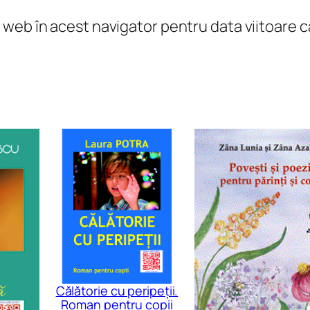
N
l web în acest navigator pentru data viitoare
o
t
e
ș
i
î
n
s
e
m
n
ă
r
Călătorie cu peripeții.
i
Roman pentru copii