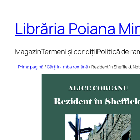
Sari
la
Librăria Poiana M
conținut
Magazin
Termeni și condiții
Politică de ra
Prima pagină
/
Cărți în limba română
/ Rezident în Sheffield. Not