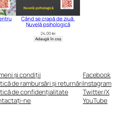
pentru
Când se crapă de ziuă.
i
Nuvelă psihologică
24,00
lei
Adaugă în coș
meni și condiții
Facebook
itică de rambursări și returnări
Instagram
itică de confidențialitate
Twitter/X
tactați-ne
YouTube