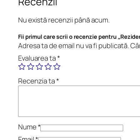
Recenzii
Nu există recenzii până acum.
Fii primul care scrii o recenzie pentru „Rezide
Adresa ta de email nu va fi publicată.
Câm
Evaluarea ta
*
Recenzia ta
*
Nume
*
Email
*