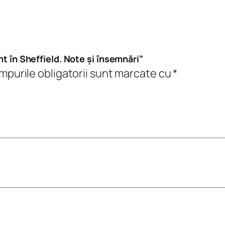
e
n
t
î
nt în Sheffield. Note și însemnări”
n
purile obligatorii sunt marcate cu
*
S
h
e
f
f
i
e
l
d
.