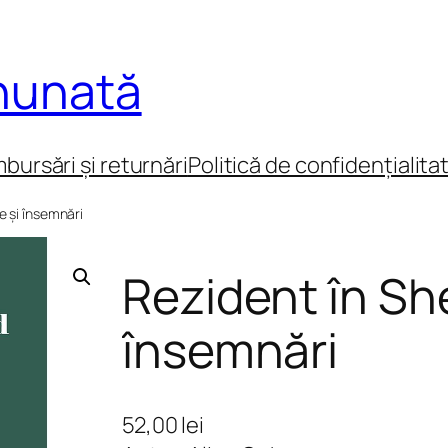
inunată
mbursări și returnări
Politică de confidențialita
e și însemnări
Rezident în She
însemnări
52,00
lei