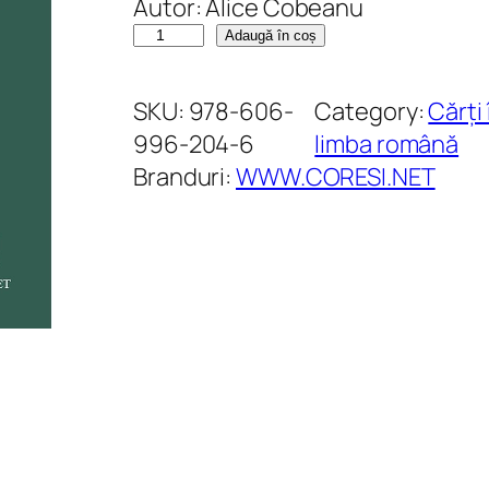
Autor: Alice Cobeanu
C
Adaugă în coș
a
n
SKU:
978-606-
Category:
Cărți 
t
996-204-6
limba română
i
Branduri:
WWW.CORESI.NET
t
a
t
e
R
e
z
i
d