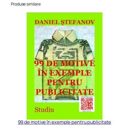
Produse similare
r
e
i
s
t
o
r
i
c
e
ș
i
o
r
i
g
i
99 de motive în exemple pentru publicitate
n