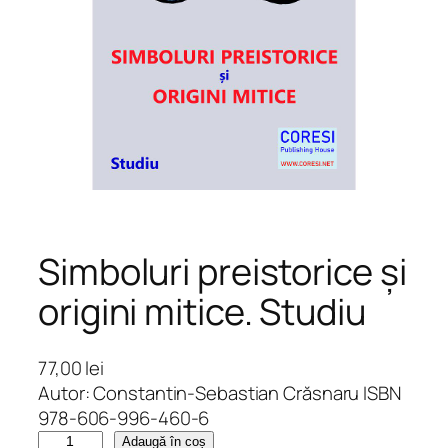
Simboluri preistorice și
origini mitice. Studiu
77,00
lei
Autor: Constantin-Sebastian Crăsnaru ISBN
978-606-996-460-6
C
Adaugă în coș