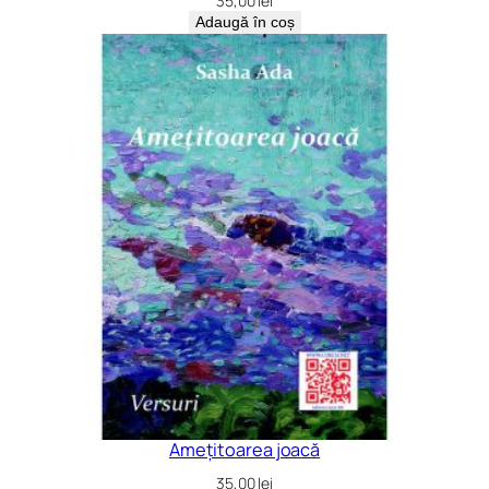
35,00
lei
Adaugă în coș
Amețitoarea joacă
35,00
lei