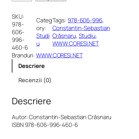
a
n
SKU:
Categ
Tags:
978-606-996
, 
t
978-
ory:
Constantin-Sebastian
i
606-
Studi
Crăsnaru
, 
Studiu
, 
t
996-
u
WWW.CORESI.NET
a
460-6
t
Branduri:
WWW.CORESI.NET
e
Descriere
S
i
Recenzii (0)
m
b
Descriere
o
l
u
Autor: Constantin-Sebastian Crăsnaru
r
ISBN 978-606-996-460-6
i
p