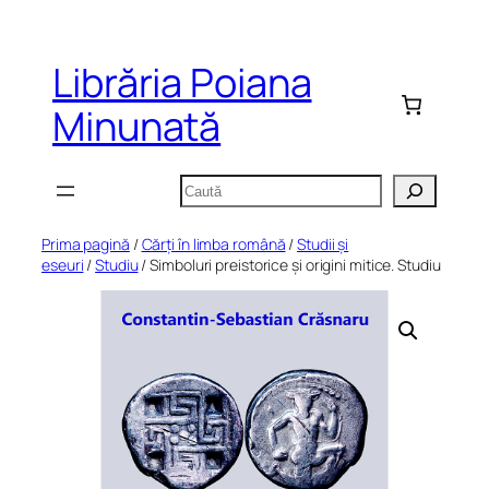
Sari
la
Librăria Poiana
conținut
Minunată
Caută
Prima pagină
/
Cărți în limba română
/
Studii și
eseuri
/
Studiu
/ Simboluri preistorice și origini mitice. Studiu