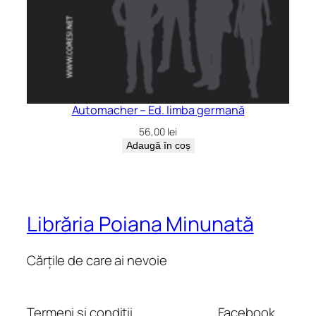
Automacher – Ed. limba germană
56,00
lei
Adaugă în coș
Librăria Poiana Minunată
Cărțile de care ai nevoie
Termeni și condiții
Facebook