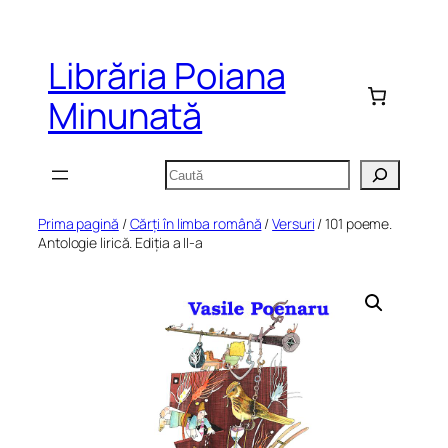
Sari
la
Librăria Poiana
conținut
Minunată
Caută
Prima pagină
/
Cărți în limba română
/
Versuri
/ 101 poeme.
Antologie lirică. Ediția a II-a