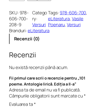
a
n
SKU:
978-
Catego
Tags:
978-606-700
, 
t
606-700-
ry:
eLiteratura
, 
Vasile
i
208-9
Versuri
Poenaru
, 
Versuri
t
Branduri:
eLiteratura
a
Recenzii (0)
t
e
1
Recenzii
0
1
Nu există recenzii până acum.
p
o
Fii primul care scrii o recenzie pentru „101
e
poeme. Antologie lirică. Ediția a II-a”
m
Adresa ta de email nu va fi publicată.
e
Câmpurile obligatorii sunt marcate cu
*
.
Evaluarea ta
*
A