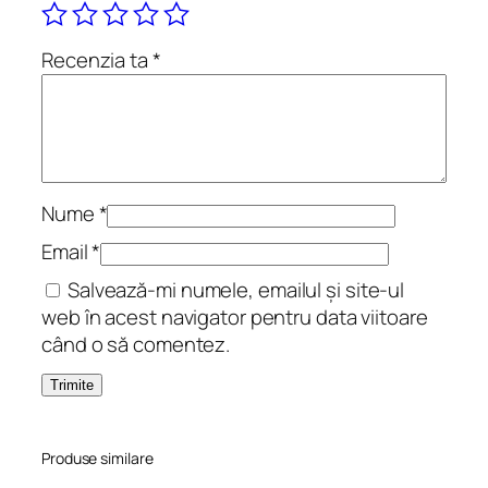
n
t
Recenzia ta
*
o
l
o
g
i
e
Nume
*
l
Email
*
i
Salvează-mi numele, emailul și site-ul
r
web în acest navigator pentru data viitoare
i
când o să comentez.
c
ă
.
E
d
Produse similare
i