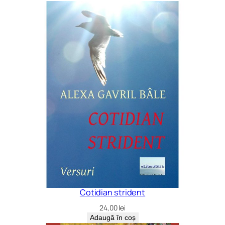
ț
i
a
a
I
I
-
a
Cotidian strident
24,00
lei
Adaugă în coș