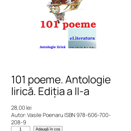
101 poeme. Antologie
lirică. Ediția a II-a
28,00
lei
Autor: Vasile Poenaru ISBN 978-606-700-
208-9
C
Adaugă în coș