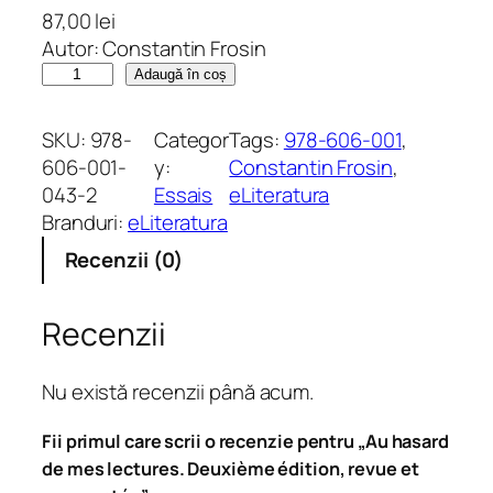
87,00
lei
Autor: Constantin Frosin
C
Adaugă în coș
a
n
SKU:
978-
Categor
Tags:
978-606-001
, 
t
606-001-
y:
Constantin Frosin
, 
i
043-2
Essais
eLiteratura
t
Branduri:
eLiteratura
a
Recenzii (0)
t
e
A
Recenzii
u
h
Nu există recenzii până acum.
a
s
Fii primul care scrii o recenzie pentru „Au hasard
a
de mes lectures. Deuxième édition, revue et
r