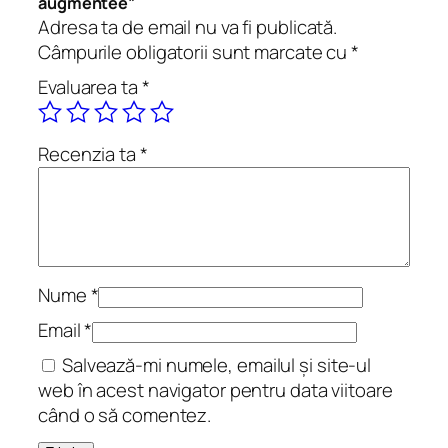
augmentée”
d
Adresa ta de email nu va fi publicată.
d
Câmpurile obligatorii sunt marcate cu
*
e
Evaluarea ta
*
m
e
s
Recenzia ta
*
l
e
c
t
u
r
Nume
*
e
Email
*
s
Salvează-mi numele, emailul și site-ul
.
web în acest navigator pentru data viitoare
D
când o să comentez.
e
u