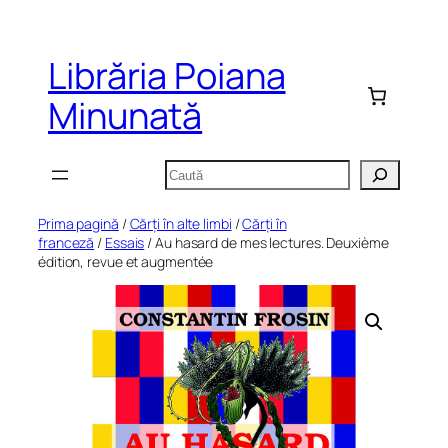
Sari
la
Librăria Poiana
conținut
Minunată
Caută
Prima pagină
/
Cărți în alte limbi
/
Cărți în
franceză
/
Essais
/ Au hasard de mes lectures. Deuxième
édition, revue et augmentée