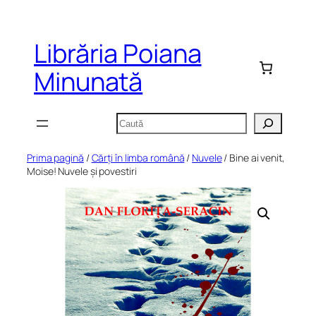
Sari
la
Librăria Poiana
conținut
Minunată
Caută
Prima pagină
/
Cărți în limba română
/
Nuvele
/ Bine ai venit,
Moise! Nuvele și povestiri