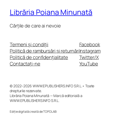
Librăria Poiana Minunată
Cărțile de care ai nevoie
Termeni și condiții
Facebook
Politică de rambursări și returnări
Instagram
Politică de confidențialitate
Twitter/X
Contactați-ne
YouTube
© 2022–2026 WWW.EPUBLISHERS.INFO S.R.L.• Toate
drepturile rezervate.
Librăria Poiana Minunată — Marcă editorială a
WWW.EPUBLISHERS.INFO S.R.L.
Ediție digitală creată de TOPOLAB