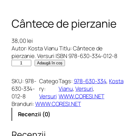
Cântece de pierzanie
38,00
lei
Autor: Kosta Vianu Titlu: Cântece de
pierzanie. Versuri ISBN 978-630-334-012-8
C
Adaugă în coș
a
n
SKU:
978-
Catego
Tags:
978-630-334
, 
Kosta
t
630-334-
ry:
Vianu
, 
Versuri
, 
i
012-8
Versuri
WWW.CORESI.NET
t
Branduri:
WWW.CORESI.NET
a
Recenzii (0)
t
e
C
Recenzii