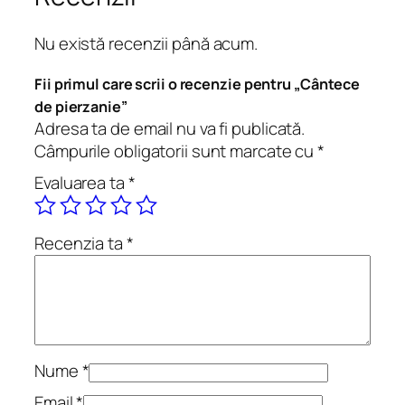
â
n
Nu există recenzii până acum.
t
e
Fii primul care scrii o recenzie pentru „Cântece
c
de pierzanie”
e
Adresa ta de email nu va fi publicată.
d
Câmpurile obligatorii sunt marcate cu
*
e
Evaluarea ta
*
p
i
e
Recenzia ta
*
r
z
a
n
i
e
Nume
*
Email
*