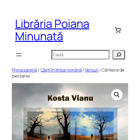
Sari
la
Librăria Poiana
conținut
Minunată
Caută
Prima pagină
/
Cărți în limba română
/
Versuri
/ Cântece de
pierzanie