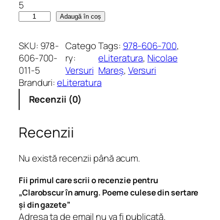
5
C
Adaugă în coș
a
n
SKU:
978-
Catego
Tags:
978-606-700
, 
t
606-700-
ry:
eLiteratura
, 
Nicolae
i
011-5
Versuri
Mareș
, 
Versuri
t
Branduri:
eLiteratura
a
Recenzii (0)
t
e
C
Recenzii
l
a
Nu există recenzii până acum.
r
o
Fii primul care scrii o recenzie pentru
b
„Clarobscur în amurg. Poeme culese din sertare
s
și din gazete”
c
Adresa ta de email nu va fi publicată.