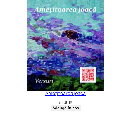
Amețitoarea joacă
35,00
lei
Adaugă în coș