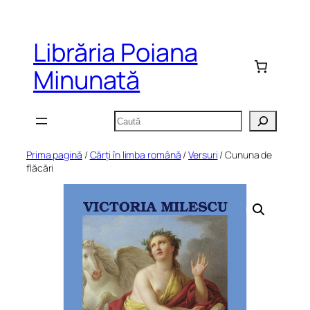
Sari
la
Librăria Poiana
conținut
Minunată
Caută
Prima pagină
/
Cărți în limba română
/
Versuri
/ Cununa de
flăcări