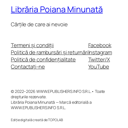
Librăria Poiana Minunată
Cărțile de care ai nevoie
Termeni și condiții
Facebook
Politică de rambursări și returnări
Instagram
Politică de confidențialitate
Twitter/X
Contactați-ne
YouTube
© 2022–2026 WWW.EPUBLISHERS.INFO S.R.L.• Toate
drepturile rezervate.
Librăria Poiana Minunată — Marcă editorială a
WWW.EPUBLISHERS.INFO S.R.L.
Ediție digitală creată de TOPOLAB