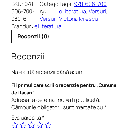
n
SKU:
978-
Catego
Tags:
978-606-700
, 
t
606-700-
ry:
eLiteratura
, 
Versuri
, 
i
030-6
Versuri
Victoria Milescu
t
Branduri:
eLiteratura
a
Recenzii (0)
t
e
C
Recenzii
u
n
Nu există recenzii până acum.
u
n
Fii primul care scrii o recenzie pentru „Cununa
a
de flăcări”
d
Adresa ta de email nu va fi publicată.
e
Câmpurile obligatorii sunt marcate cu
*
f
Evaluarea ta
*
l
ă