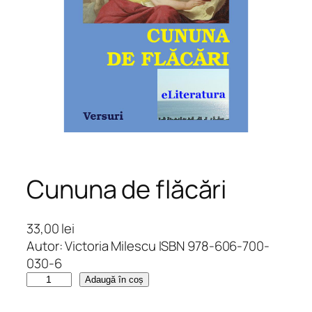
Cununa de flăcări
33,00
lei
Autor: Victoria Milescu ISBN 978-606-700-
030-6
C
Adaugă în coș
a