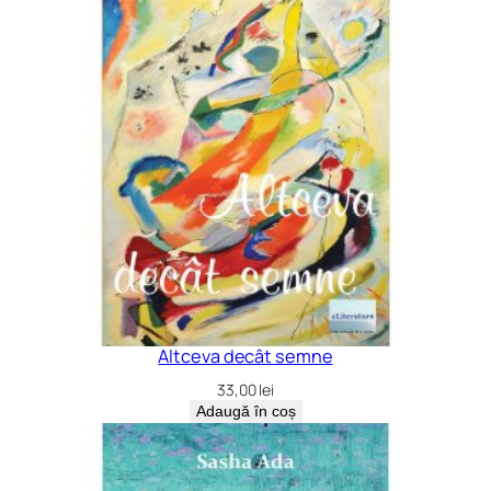
Altceva decât semne
33,00
lei
Adaugă în coș