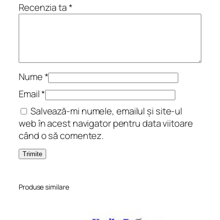
c
Recenzia ta
*
ă
r
i
Nume
*
Email
*
Salvează-mi numele, emailul și site-ul
web în acest navigator pentru data viitoare
când o să comentez.
Produse similare