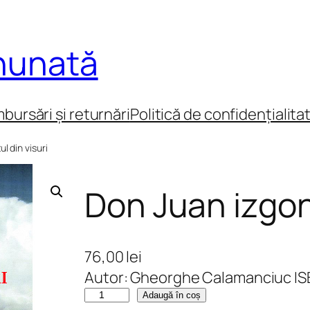
inunată
mbursări și returnări
Politică de confidențialita
l din visuri
Don Juan izgoni
76,00
lei
Autor: Gheorghe Calamanciuc I
C
Adaugă în coș