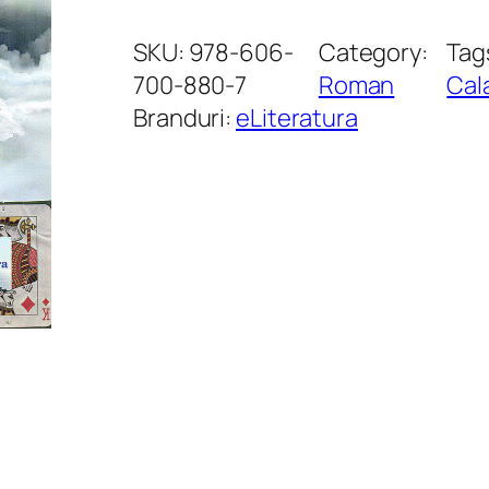
a
n
SKU:
978-606-
Category:
Tag
t
700-880-7
Roman
Cal
i
Branduri:
eLiteratura
t
a
t
e
D
o
n
J
u
a
n