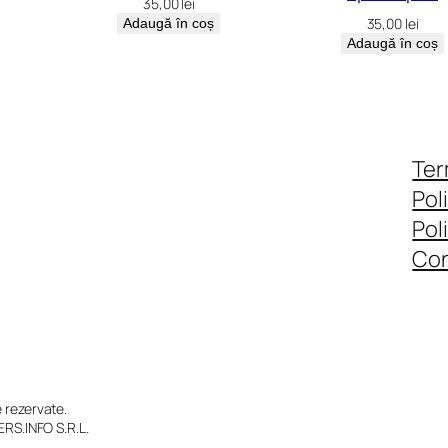
35,00
lei
35,00
lei
Adaugă în coș
Adaugă în coș
Ter
Pol
Pol
Con
rezervate.
RS.INFO S.R.L.