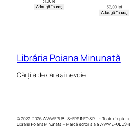
31,00
lei
52,00
lei
Adaugă în coș
Adaugă în coș
Librăria Poiana Minunată
Cărțile de care ai nevoie
© 2022–2026 WWW.EPUBLISHERS.INFO S.R.L.• Toate drepturile 
Librăria Poiana Minunată — Marcă editorială a WWW.EPUBLISHE