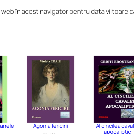
u
l web în acest navigator pentru data viitoare
r
i
zanele
Agonia fericirii
Al cincilea cava
apocaliptic