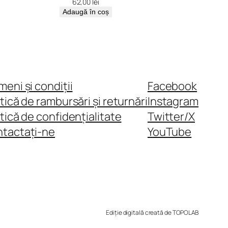
62,00
lei
Adaugă în coș
meni și condiții
Facebook
itică de rambursări și returnări
Instagram
itică de confidențialitate
Twitter/X
tactați-ne
YouTube
Ediție digitală creată de TOPOLAB