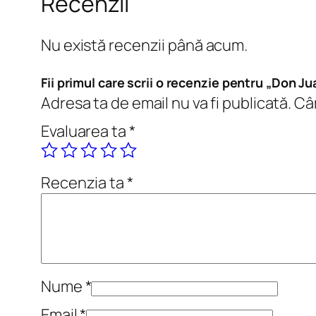
Recenzii
Nu există recenzii până acum.
Fii primul care scrii o recenzie pentru „Don Jua
Adresa ta de email nu va fi publicată.
Câm
Evaluarea ta
*
Recenzia ta
*
Nume
*
Email
*