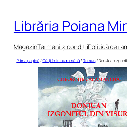
Sari
la
Librăria Poiana M
conținut
Magazin
Termeni și condiții
Politică de ra
Prima pagină
/
Cărți în limba română
/
Roman
/ Don Juan izgonitu