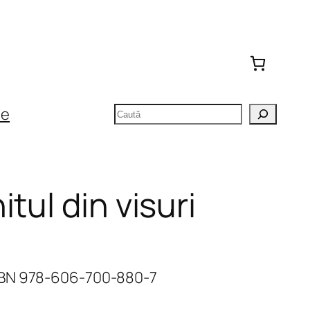
Caută
te
tul din visuri
SBN 978-606-700-880-7