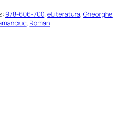
s:
978-606-700
, 
eLiteratura
, 
Gheorghe
amanciuc
, 
Roman