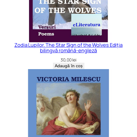
Zodia Lupilor. The Star Sign of the Wolves Ediția
bilingvă română-engleză
30,00
lei
Adaugă în coș