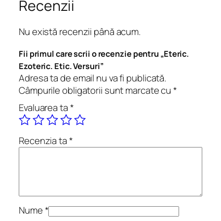
E
Recenzii
t
e
Nu există recenzii până acum.
r
i
Fii primul care scrii o recenzie pentru „Eteric.
c
Ezoteric. Etic. Versuri”
.
Adresa ta de email nu va fi publicată.
E
Câmpurile obligatorii sunt marcate cu
*
z
Evaluarea ta
*
o
t
e
Recenzia ta
*
r
i
c
.
E
t
Nume
*