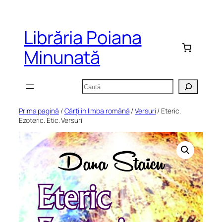
Sari
la
Librăria Poiana
conținut
Minunată
Caută
Prima pagină
/
Cărți în limba română
/
Versuri
/ Eteric.
Ezoteric. Etic. Versuri