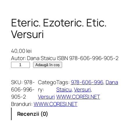
Eteric. Ezoteric. Etic.
Versuri
40,00
lei
Autor: Dana Staicu ISBN 978-606-996-905-2
C
Adaugă în coș
a
n
SKU:
978-
Catego
Tags:
978-606-996
, 
Dana
t
606-996-
ry:
Staicu
, 
Versuri
, 
i
905-2
Versuri
WWW.CORESI.NET
t
Branduri:
WWW.CORESI.NET
a
Recenzii (0)
t
e