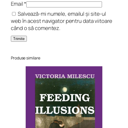
i
Email
*
c
Salvează-mi numele, emailul și site-ul
.
web în acest navigator pentru data viitoare
V
când o să comentez.
e
r
s
u
r
Produse similare
i