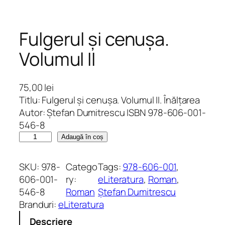
Fulgerul și cenușa.
Volumul II
75,00
lei
Titlu: Fulgerul și cenușa. Volumul II. Înălțarea
Autor: Ștefan Dumitrescu ISBN 978-606-001-
546-8
C
Adaugă în coș
a
n
SKU:
978-
Catego
Tags:
978-606-001
, 
t
606-001-
ry:
eLiteratura
, 
Roman
, 
i
546-8
Roman
Ștefan Dumitrescu
t
Branduri:
eLiteratura
a
Descriere
t