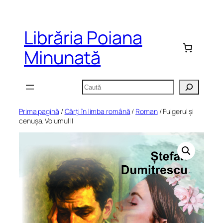
Sari
la
Librăria Poiana
conținut
Minunată
Caută
Prima pagină
/
Cărți în limba română
/
Roman
/ Fulgerul și
cenușa. Volumul II