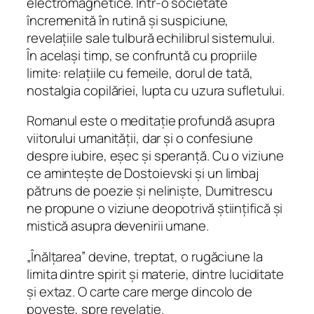
.
electromagnetice. Într-o societate
V
încremenită în rutină și suspiciune,
o
revelațiile sale tulbură echilibrul sistemului.
l
În același timp, se confruntă cu propriile
u
limite: relațiile cu femeile, dorul de tată,
m
nostalgia copilăriei, lupta cu uzura sufletului.
u
Romanul este o meditație profundă asupra
l
viitorului umanității, dar și o confesiune
I
despre iubire, eșec și speranță. Cu o viziune
I
ce amintește de Dostoievski și un limbaj
pătruns de poezie și neliniște, Dumitrescu
ne propune o viziune deopotrivă științifică și
mistică asupra devenirii umane.
„Înălțarea” devine, treptat, o rugăciune la
limita dintre spirit și materie, dintre luciditate
și extaz. O carte care merge dincolo de
poveste, spre revelație.