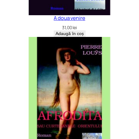
A doua venire
31,00
lei
Adaugă în coș