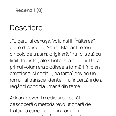
e
Recenzii (0)
F
u
Descriere
l
g
e
„Fulgerul și cenușa. Volumul II: Înălțarea”
r
duce destinul lui Adrian Mânăstireanu
u
dincolo de trauma originară, într-o luptă cu
l
limitele ființei, ale științei și ale iubirii. Dacă
ș
primul volum era o odisee a formării în plan
i
emoțional și social, „Înălțarea” devine un
c
roman al transcendenței — al încercării de a
e
regândi condiția umană din temelii.
n
u
Adrian, devenit medic și cercetător,
ș
descoperă o metodă revoluționară de
a
tratare a cancerului prin câmpuri