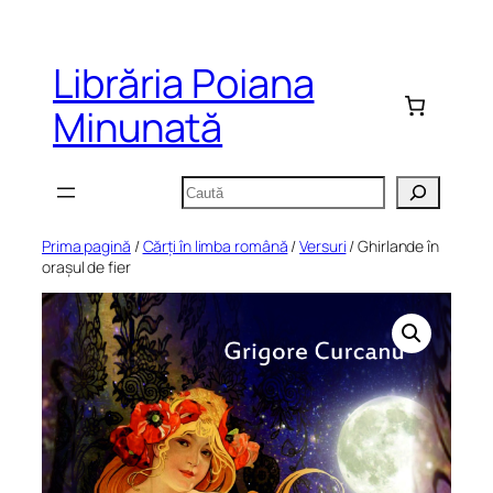
Sari
la
Librăria Poiana
conținut
Minunată
Caută
Prima pagină
/
Cărți în limba română
/
Versuri
/ Ghirlande în
orașul de fier