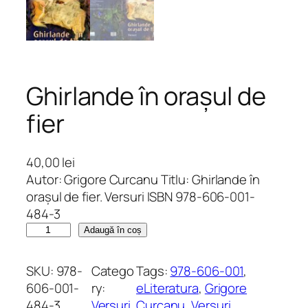
Ghirlande în orașul de
fier
40,00
lei
Autor: Grigore Curcanu Titlu: Ghirlande în
orașul de fier. Versuri ISBN 978-606-001-
484-3
C
Adaugă în coș
a
n
SKU:
978-
Catego
Tags:
978-606-001
, 
t
606-001-
ry:
eLiteratura
, 
Grigore
i
484-3
Versuri
Curcanu
, 
Versuri