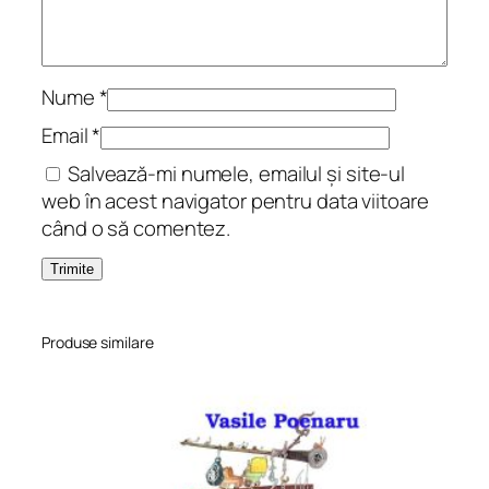
ș
u
l
d
Nume
*
e
Email
*
f
Salvează-mi numele, emailul și site-ul
i
web în acest navigator pentru data viitoare
e
când o să comentez.
r
Produse similare