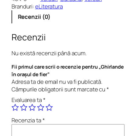
t
Branduri:
eLiteratura
a
Recenzii (0)
t
e
G
Recenzii
h
i
Nu există recenzii până acum.
r
l
Fii primul care scrii o recenzie pentru „Ghirlande
a
în orașul de fier”
n
Adresa ta de email nu va fi publicată.
d
Câmpurile obligatorii sunt marcate cu
*
e
Evaluarea ta
*
î
n
o
Recenzia ta
*
r
a