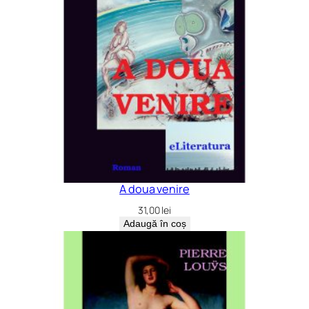
A doua venire
31,00
lei
Adaugă în coș