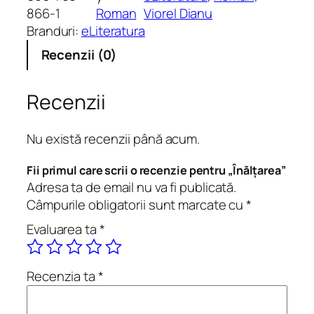
i
866-1
Roman
Viorel Dianu
t
Branduri:
eLiteratura
a
Recenzii (0)
t
e
Î
Recenzii
n
ă
Nu există recenzii până acum.
l
ț
Fii primul care scrii o recenzie pentru „Înălțarea”
a
Adresa ta de email nu va fi publicată.
r
Câmpurile obligatorii sunt marcate cu
*
e
Evaluarea ta
*
a
Recenzia ta
*