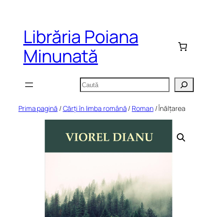
Sari
la
Librăria Poiana
conținut
Minunată
Caută
Prima pagină
/
Cărți în limba română
/
Roman
/ Înălțarea