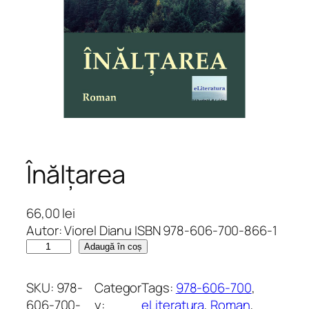
Înălțarea
66,00
lei
Autor: Viorel Dianu ISBN 978-606-700-866-1
C
Adaugă în coș
a
n
SKU:
978-
Categor
Tags:
978-606-700
, 
t
606-700-
y:
eLiteratura
, 
Roman
, 