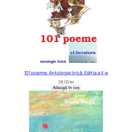
n
ă
101 poeme. Antologie lirică. Ediția a II-a
28,00
lei
Adaugă în coș