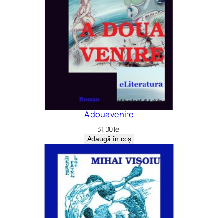
A doua venire
31,00
lei
Adaugă în coș