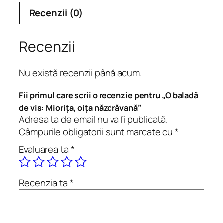
a
Recenzii (0)
t
e
O
Recenzii
b
a
Nu există recenzii până acum.
l
a
Fii primul care scrii o recenzie pentru „O baladă
d
de vis: Miorița, oița năzdrăvană”
ă
Adresa ta de email nu va fi publicată.
d
Câmpurile obligatorii sunt marcate cu
*
e
Evaluarea ta
*
v
i
s
Recenzia ta
*
:
M
i