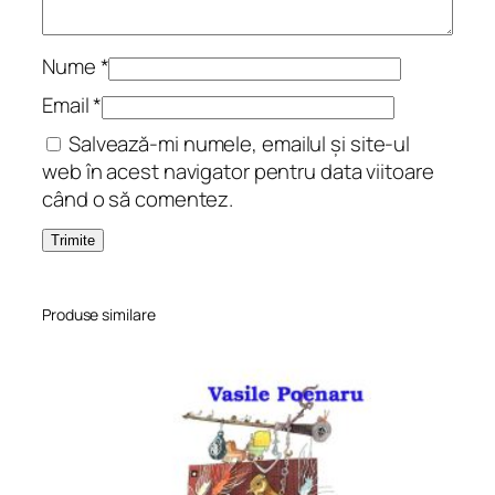
o
r
i
Nume
*
ț
Email
*
a
Salvează-mi numele, emailul și site-ul
,
web în acest navigator pentru data viitoare
o
când o să comentez.
i
ț
a
n
ă
Produse similare
z
d
r
ă
v
a