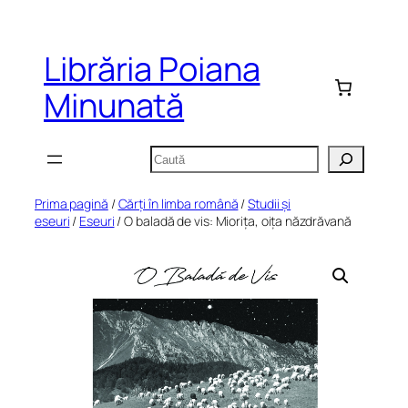
Sari
la
Librăria Poiana
conținut
Minunată
Caută
Prima pagină
/
Cărți în limba română
/
Studii și
eseuri
/
Eseuri
/ O baladă de vis: Miorița, oița năzdrăvană