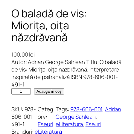
O baladă de vis:
Miorița, oița
năzdrăvană
100,00
lei
Autor: Adrian George Sahlean Titlu: O baladă
de vis: Miorița, oița năzdrăvană. Interpretare
inspirată de psihanaliză ISBN 978-606-001-
491-1
C
Adaugă în coș
a
n
SKU:
978-
Categ
Tags:
978-606-001
, 
Adrian
t
606-001-
ory:
George Sahlean
, 
i
491-1
Eseuri
eLiteratura
, 
Eseuri
t
Branduri:
eLiteratura