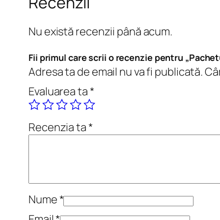
Recenzii
Nu există recenzii până acum.
Fii primul care scrii o recenzie pentru „Pachet
Adresa ta de email nu va fi publicată.
Câm
Evaluarea ta
*
Recenzia ta
*
Nume
*
Email
*