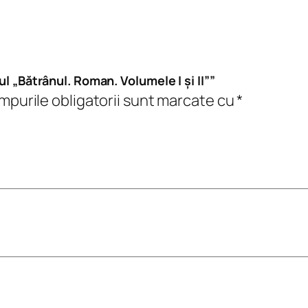
c
h
e
t
ul „Bătrânul. Roman. Volumele I și II””
u
purile obligatorii sunt marcate cu
*
l
„
B
ă
t
r
â
n
u
l