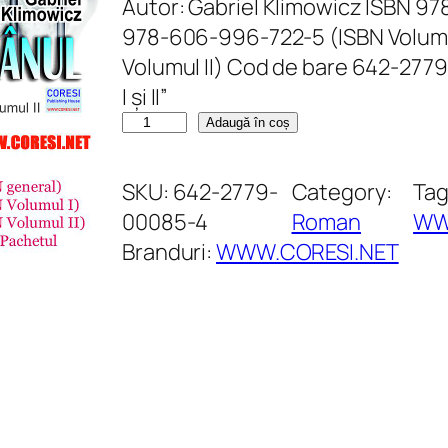
Autor: Gabriel Klimowicz ISBN 9
978-606-996-722-5 (ISBN Volumu
Volumul II) Cod de bare 642-277
I și II”
C
Adaugă în coș
a
n
SKU:
642-2779-
Category:
Tag
t
00085-4
Roman
WW
i
Branduri:
WWW.CORESI.NET
t
a
t
e
P
a