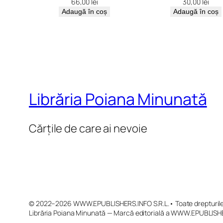
66,00
lei
30,00
lei
Adaugă în coș
Adaugă în coș
Librăria Poiana Minunată
Cărțile de care ai nevoie
© 2022–2026 WWW.EPUBLISHERS.INFO S.R.L.• Toate drepturile 
Librăria Poiana Minunată — Marcă editorială a WWW.EPUBLISHE