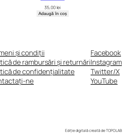
35,00
lei
Adaugă în coș
meni și condiții
Facebook
itică de rambursări și returnări
Instagram
itică de confidențialitate
Twitter/X
tactați-ne
YouTube
Ediție digitală creată de TOPOLAB