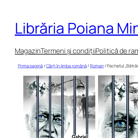
Sari
la
Librăria Poiana M
conținut
Magazin
Termeni și condiții
Politică de ra
Prima pagină
/
Cărți în limba română
/
Roman
/ Pachetul „Bătrân