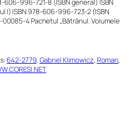
78-606-996-721-8 (ISBN general) ISBN
l I) ISBN 978-606-996-723-2 (ISBN
9-00085-4 Pachetul „Bătrânul. Volumele
s:
642-2779
, 
Gabriel Klimowicz
, 
Roman
, 
W.CORESI.NET