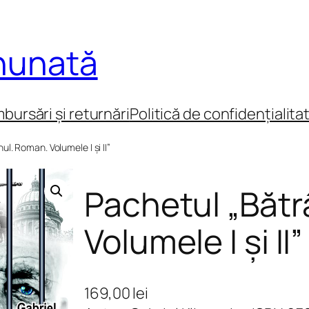
inunată
mbursări și returnări
Politică de confidențialita
ul. Roman. Volumele I și II”
Pachetul „Bătr
Volumele I și II”
169,00
lei