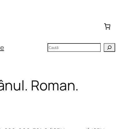
Caută
te
ânul. Roman.