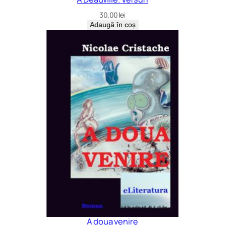
30,00
lei
Adaugă în coș
A doua venire