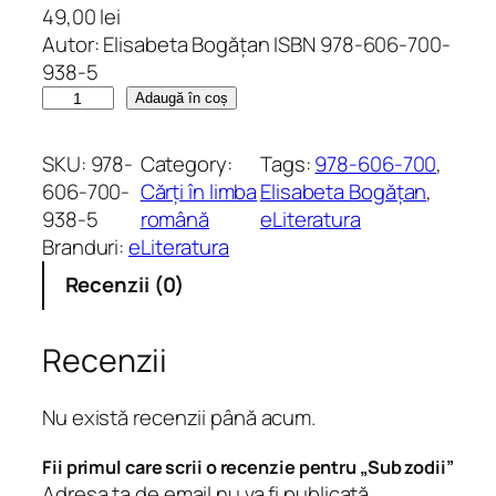
49,00
lei
Autor: Elisabeta Bogățan ISBN 978-606-700-
938-5
C
Adaugă în coș
a
n
SKU:
978-
Category:
Tags:
978-606-700
, 
t
606-700-
Cărți în limba
Elisabeta Bogățan
, 
i
938-5
română
eLiteratura
t
Branduri:
eLiteratura
a
Recenzii (0)
t
e
S
Recenzii
u
b
Nu există recenzii până acum.
z
o
Fii primul care scrii o recenzie pentru „Sub zodii”
d
Adresa ta de email nu va fi publicată.