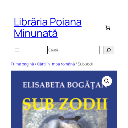
Sari
la
Librăria Poiana
conținut
Minunată
Caută
Prima pagină
/
Cărți în limba română
/ Sub zodii