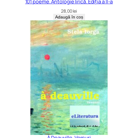
101 poeme. Antologie lirică. Ediția a II-a
28,00
lei
Adaugă în coș
À Deauville. Versuri