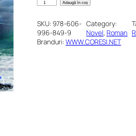
C
Adaugă în coș
a
n
SKU:
978-606-
Category:
T
t
996-849-9
Novel
, 
Roman
i
Branduri:
WWW.CORESI.NET
t
a
t
e
T
h
e
U
n
d