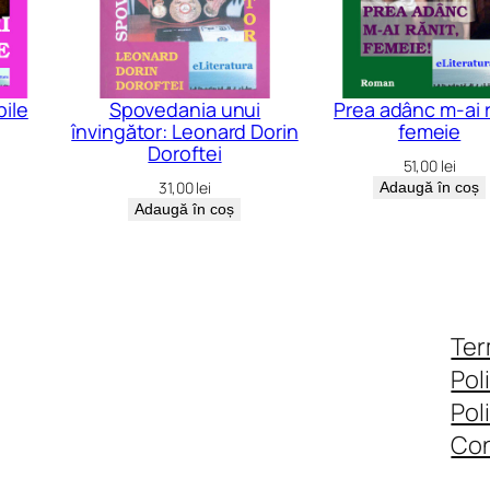
bile
Spovedania unui
Prea adânc m-ai r
învingător: Leonard Dorin
femeie
Doroftei
51,00
lei
31,00
lei
Adaugă în coș
Adaugă în coș
Ter
Pol
Pol
Con