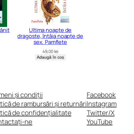
ănit
Ultima noapte de
dragoste, întâia noapte de
sex. Pamflete
49,00
lei
Adaugă în coș
meni și condiții
Facebook
itică de rambursări și returnări
Instagram
itică de confidențialitate
Twitter/X
tactați-ne
YouTube