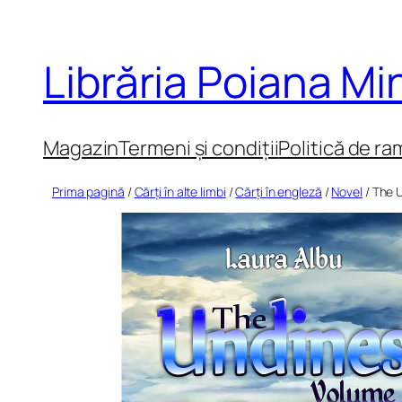
Sari
la
Librăria Poiana M
conținut
Magazin
Termeni și condiții
Politică de ra
Prima pagină
/
Cărți în alte limbi
/
Cărți în engleză
/
Novel
/ The U