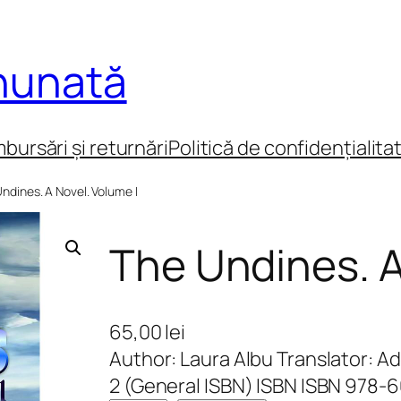
inunată
mbursări și returnări
Politică de confidențialita
ndines. A Novel. Volume I
The Undines. A
65,00
lei
Author: Laura Albu Translator: 
2 (General ISBN) ISBN ISBN 978-