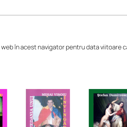
u
m
e
I
l web în acest navigator pentru data viitoare