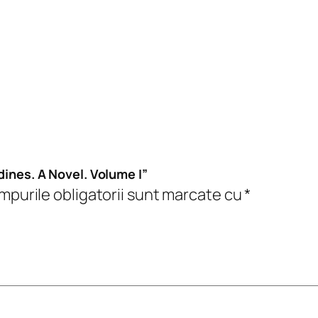
i
n
e
s
.
A
N
o
ndines. A Novel. Volume I”
v
purile obligatorii sunt marcate cu
*
e
l
.
V
o
l