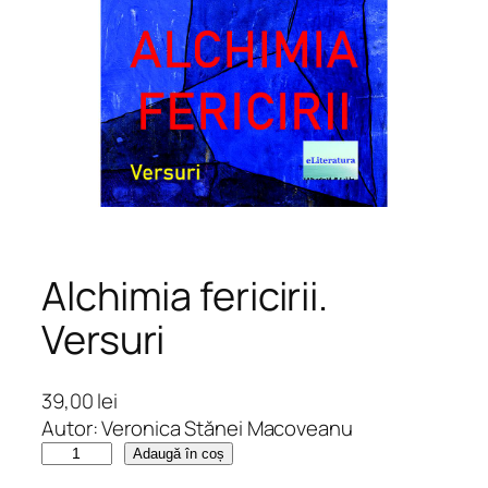
Alchimia fericirii.
Versuri
39,00
lei
Autor: Veronica Stănei Macoveanu
C
Adaugă în coș
a