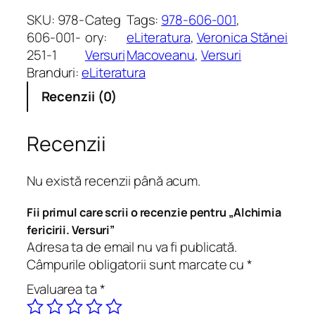
n
SKU:
978-
Categ
Tags:
978-606-001
, 
t
606-001-
ory:
eLiteratura
, 
Veronica Stănei
i
251-1
Versuri
Macoveanu
, 
Versuri
t
Branduri:
eLiteratura
a
Recenzii (0)
t
e
A
Recenzii
l
c
Nu există recenzii până acum.
h
i
Fii primul care scrii o recenzie pentru „Alchimia
m
fericirii. Versuri”
i
Adresa ta de email nu va fi publicată.
a
Câmpurile obligatorii sunt marcate cu
*
f
Evaluarea ta
*
e
r