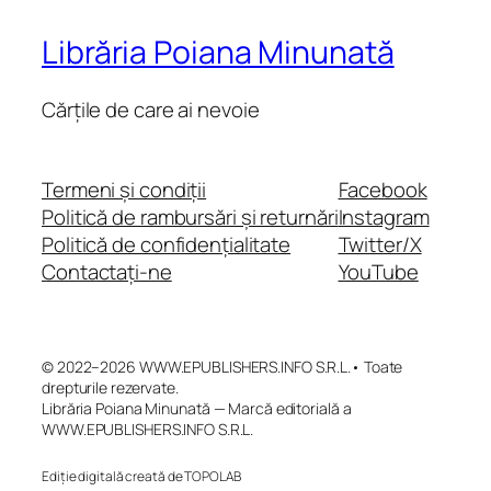
Librăria Poiana Minunată
Cărțile de care ai nevoie
Termeni și condiții
Facebook
Politică de rambursări și returnări
Instagram
Politică de confidențialitate
Twitter/X
Contactați-ne
YouTube
© 2022–2026 WWW.EPUBLISHERS.INFO S.R.L.• Toate
drepturile rezervate.
Librăria Poiana Minunată — Marcă editorială a
WWW.EPUBLISHERS.INFO S.R.L.
Ediție digitală creată de TOPOLAB