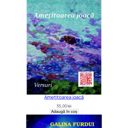
Amețitoarea joacă
35,00
lei
Adaugă în coș