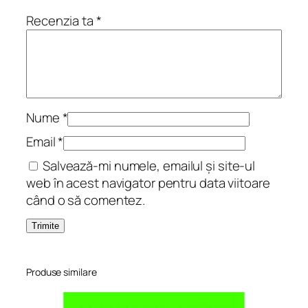
i
Recenzia ta
*
c
i
r
i
i
.
Nume
*
V
Email
*
e
Salvează-mi numele, emailul și site-ul
r
web în acest navigator pentru data viitoare
s
când o să comentez.
u
r
i
Produse similare