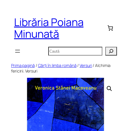
Sari
la
Librăria Poiana
conținut
Minunată
Caută
Prima pagină
/
Cărți în limba română
/
Versuri
/ Alchimia
fericirii. Versuri