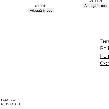
48,00
lei
40,00
lei
Adaugă în coș
Adaugă în coș
Ter
Pol
Pol
Con
rezervate.
RS.INFO S.R.L.