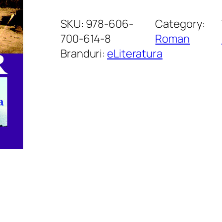
a
n
SKU:
978-606-
Category:
t
700-614-8
Roman
i
Branduri:
eLiteratura
t
a
t
e
A
z
a
p
l
a
r