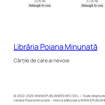
21,00
lei
37,00
lei
Adaugă în coș
Adaugă în coș
Librăria Poiana Minunată
Cărțile de care ai nevoie
© 2022–2026 WWW.EPUBLISHERS.INFO S.R.L.• Toate drepturile 
Librăria Poiana Minunată — Marcă editorială a WWW.EPUBLISHE