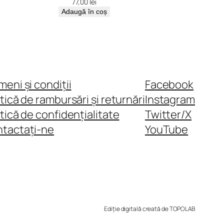
77,00
lei
Adaugă în coș
meni și condiții
Facebook
itică de rambursări și returnări
Instagram
itică de confidențialitate
Twitter/X
tactați-ne
YouTube
Ediție digitală creată de TOPOLAB