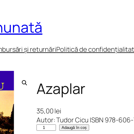
inunată
mbursări și returnări
Politică de confidențialita
Azaplar
35,00
lei
Autor: Tudor Cicu ISBN 978-606
C
Adaugă în coș