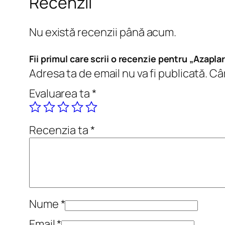
Recenzii
Nu există recenzii până acum.
Fii primul care scrii o recenzie pentru „Azaplar
Adresa ta de email nu va fi publicată.
Câm
Evaluarea ta
*
Recenzia ta
*
Nume
*
Email
*