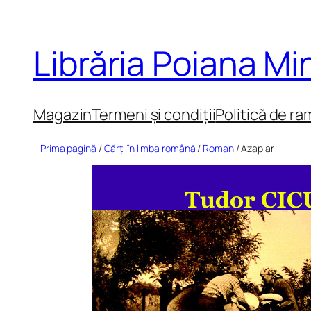
Sari
la
Librăria Poiana M
conținut
Magazin
Termeni și condiții
Politică de ra
Prima pagină
/
Cărți în limba română
/
Roman
/ Azaplar