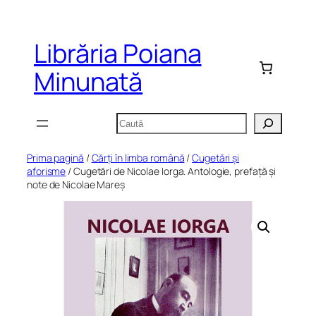
Sari
la
Librăria Poiana
conținut
Minunată
Caută
Prima pagină
/
Cărți în limba română
/
Cugetări și
aforisme
/ Cugetări de Nicolae Iorga. Antologie, prefață și
note de Nicolae Mareș