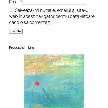
Email
*
.
Salvează-mi numele, emailul și site-ul
A
web în acest navigator pentru data viitoare
n
când o să comentez.
t
o
l
o
g
Produse similare
i
e
,
p
r
e
f
a
ț
ă