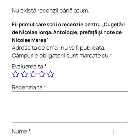
t
Nu există recenzii până acum.
ă
r
Fii primul care scrii o recenzie pentru „Cugetări
i
de Nicolae Iorga. Antologie, prefață și note de
d
Nicolae Mareș”
e
Adresa ta de email nu va fi publicată.
N
Câmpurile obligatorii sunt marcate cu
*
i
Evaluarea ta
*
c
o
l
Recenzia ta
*
a
e
I
o
r
g
Nume
*
a