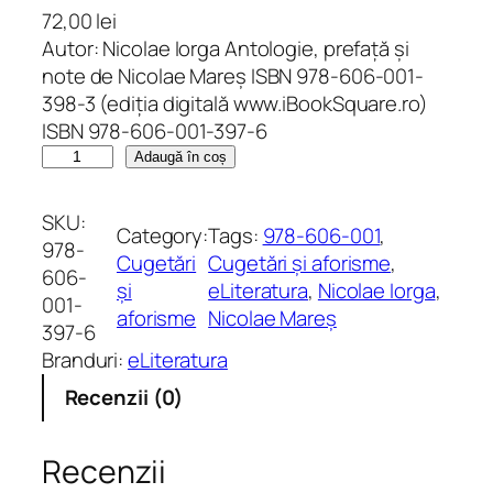
72,00
lei
Autor: Nicolae Iorga Antologie, prefață și
note de Nicolae Mareș ISBN 978-606-001-
398-3 (ediția digitală www.iBookSquare.ro)
ISBN 978-606-001-397-6
C
Adaugă în coș
a
n
SKU:
Category:
Tags:
978-606-001
, 
t
978-
Cugetări
Cugetări și aforisme
, 
i
606-
și
eLiteratura
, 
Nicolae Iorga
, 
t
001-
aforisme
Nicolae Mareș
a
397-6
t
Branduri:
eLiteratura
e
Recenzii (0)
C
u
g
Recenzii
e