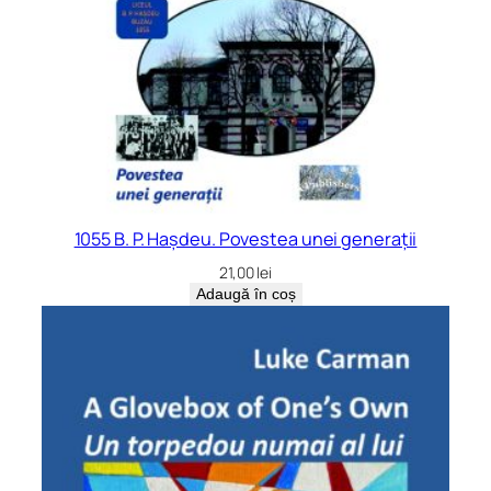
1055 B. P. Hașdeu. Povestea unei generații
21,00
lei
Adaugă în coș