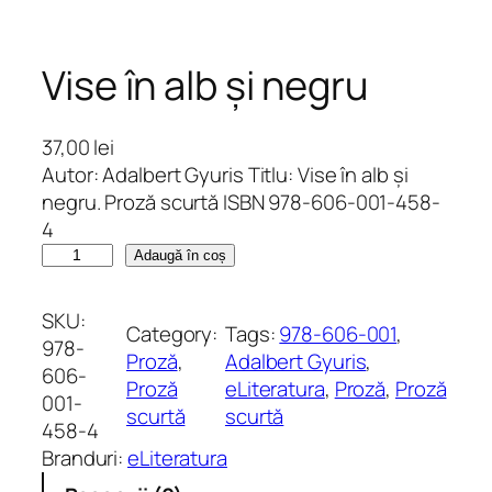
Vise în alb și negru
37,00
lei
Autor: Adalbert Gyuris Titlu: Vise în alb și
negru. Proză scurtă ISBN 978-606-001-458-
4
C
Adaugă în coș
a
n
SKU:
Category:
Tags:
978-606-001
, 
t
978-
Proză
, 
Adalbert Gyuris
, 
i
606-
Proză
eLiteratura
, 
Proză
, 
Proză
t
001-
scurtă
scurtă
a
458-4
t
Branduri:
eLiteratura
e