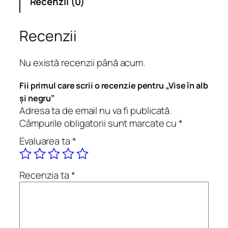
Recenzii (0)
V
i
s
Recenzii
e
î
Nu există recenzii până acum.
n
a
Fii primul care scrii o recenzie pentru „Vise în alb
l
și negru”
b
Adresa ta de email nu va fi publicată.
ș
Câmpurile obligatorii sunt marcate cu
*
i
Evaluarea ta
*
n
e
g
Recenzia ta
*
r
u