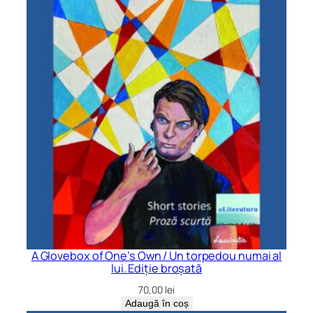
A Glovebox of One’s Own / Un torpedou numai al
lui. Ediție broșată
70,00
lei
Adaugă în coș