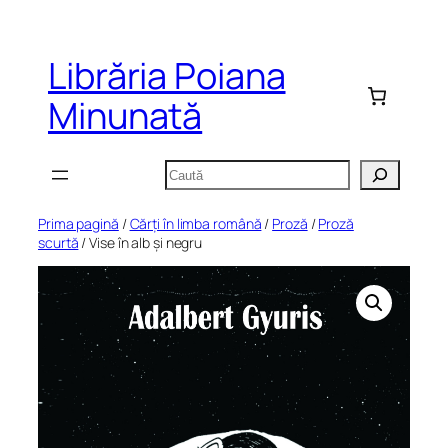
Sari
la
Librăria Poiana
conținut
Minunată
Caută
Prima pagină
/
Cărți în limba română
/
Proză
/
Proză
scurtă
/ Vise în alb și negru