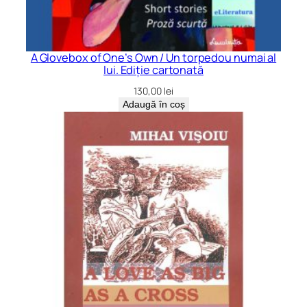
A Glovebox of One’s Own / Un torpedou numai al
lui. Ediție cartonată
130,00
lei
Adaugă în coș